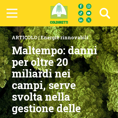
Ricerca avanzata
ARTICOLO |
Energie rinnovabili
Maltempo: danni
per oltre 20
miliardi nei
campi, serve
svolta nella
gestione delle