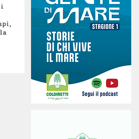
i
mpi,
la