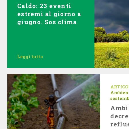
Caldo: 23 eventi
estremi al giorno a
giugno. Sos clima
Leggi tutto
ARTICO
Ambient
sostenib
Ambi
decre
reflu