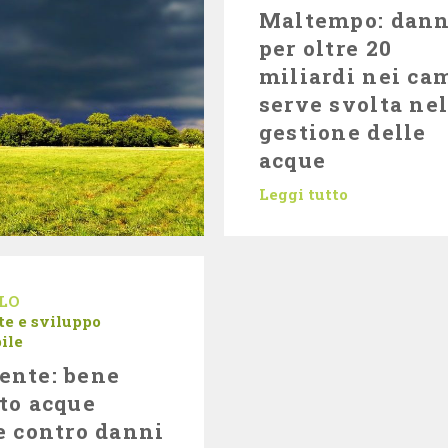
Maltempo: dann
per oltre 20
miliardi nei ca
serve svolta nel
gestione delle
acque
Leggi tutto
LO
e e sviluppo
ile
ente: bene
to acque
e contro danni