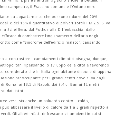
a km/anno. E piante anti smog sono anche la Betulla, il
 l’Olmo campestre, il Frassino comune e l’Ontano nero.
 piante da appartamento che possono ridurre del 20%
edali e del 15% il quantitativo di polveri sottili PM 2,5. Si va
alla Schefflera, dal Pothos alla Diffenbacchia, dallo
o efficace di combattere l’inquinamento dell’aria negli
scritto come “Sindrome dell’edificio malato”, causando
.
no a contrastare i cambiamenti climatici bisogna, dunque,
metropolitani ripensando lo sviluppo delle città e favorendo
sto considerato che In Italia ogni abitante dispone di appena
uazione preoccupante per i grandi centri dove si va dagli
 di Roma, ai 13,5 di Napoli, dai 9,4 di Bari ai 12 metri
su dati Istat.
aree verdi sia anche un baluardo contro il caldo,
può abbassare il livello di calore da 1 a 3 gradi rispetto a
di. Gli alberi infatti rinfrescano gli ambienti in cui si