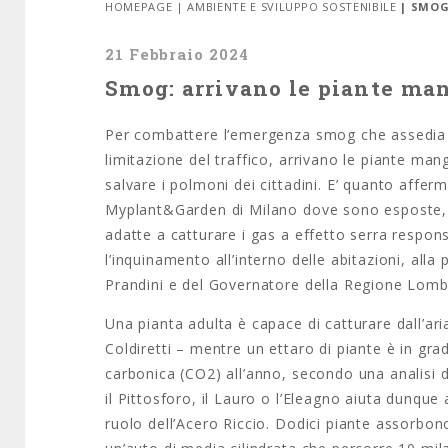
HOMEPAGE
|
AMBIENTE E SVILUPPO SOSTENIBILE
| SMOG
21 Febbraio 2024
Smog: arrivano le piante man
Per combattere l’emergenza smog che assedia le
limitazione del traffico, arrivano le piante mang
salvare i polmoni dei cittadini. E’ quanto afferm
Myplant&Garden di Milano dove sono esposte, in
adatte a catturare i gas a effetto serra respons
l’inquinamento all’interno delle abitazioni, alla
Prandini e del Governatore della Regione Lomba
Una pianta adulta è capace di catturare dall’ari
Coldiretti – mentre un ettaro di piante è in grad
carbonica (CO2) all’anno, secondo una analisi d
il Pittosforo, il Lauro o l’Eleagno aiuta dunque 
ruolo dell’Acero Riccio. Dodici piante assorbon