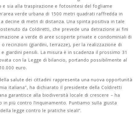
 e sia alla traspirazione e fotosintesi del fogliame
un’area verde urbana di 1500 metri quadrati raffredda in
 a decine di metri di distanza. Una spinta positiva in tale
ostenuto da Coldiretti, che prevede una detrazione ai fini
emazione a verde di aree scoperte private e condominiali di
 o recinzioni (giardini, terrazze), per la realizzazione di
e e giardini pensili. La misura è in scadenza il prossimo 31
vata con la Legge di bilancio, portando possibilmente al
10.000 euro.
 della salute dei cittadini rappresenta una nuova opportunità
 italiana”, ha dichiarato il presidente della Coldiretti
iana garantisce alla biodiversità locale di crescere – ha
to in più contro l’inquinamento. Puntiamo sulla giusta
ella legge contro le pratiche sleali”.