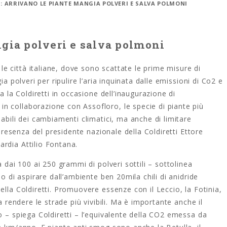
: ARRIVANO LE PIANTE MANGIA POLVERI E SALVA POLMONI
gia polveri e salva polmoni
 città italiane, dove sono scattate le prime misure di
ia polveri per ripulire l’aria inquinata dalle emissioni di Co2 e
a la Coldiretti in occasione dell’inaugurazione di
 collaborazione con Assofloro, le specie di piante più
abili dei cambiamenti climatici, ma anche di limitare
 presenza del presidente nazionale della Coldiretti Ettore
rdia Attilio Fontana.
a dai 100 ai 250 grammi di polveri sottili – sottolinea
o di aspirare dall’ambiente ben 20mila chili di anidride
ella Coldiretti. Promuovere essenze con il Leccio, la Fotinia,
a rendere le strade più vivibili. Ma è importante anche il
o – spiega Coldiretti – l’equivalente della CO2 emessa da