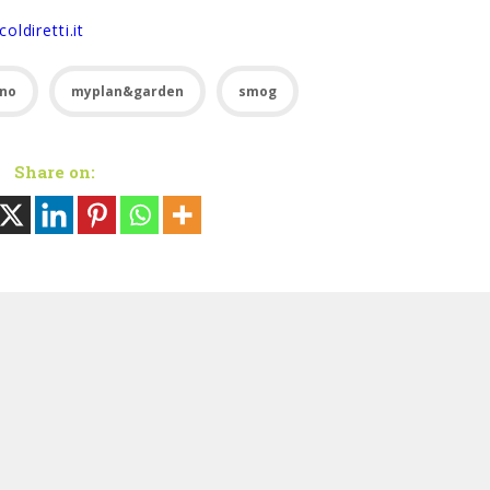
oldiretti.it
ano
myplan&garden
smog
Share on: