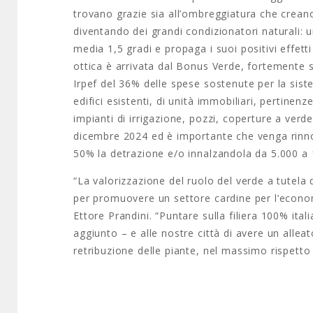
trovano grazie sia all’ombreggiatura che creano
diventando dei grandi condizionatori naturali: 
media 1,5 gradi e propaga i suoi positivi effetti
ottica è arrivata dal Bonus Verde, fortemente s
Irpef del 36% delle spese sostenute per la sist
edifici esistenti, di unità immobiliari, pertinenze
impianti di irrigazione, pozzi, coperture a verd
dicembre 2024 ed è importante che venga rinno
50% la detrazione e/o innalzandola da 5.000 a 
“La valorizzazione del ruolo del verde a tutela
per promuovere un settore cardine per l’economia
Ettore Prandini. “Puntare sulla filiera 100% ital
aggiunto – e alle nostre città di avere un allea
retribuzione delle piante, nel massimo rispetto d