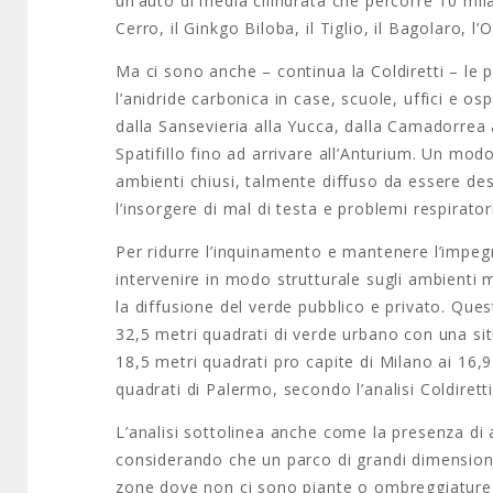
un’auto di media cilindrata che percorre 10 mil
Cerro, il Ginkgo Biloba, il Tiglio, il Bagolaro,
Ma ci sono anche – continua la Coldiretti – le
l’anidride carbonica in case, scuole, uffici e osp
dalla Sansevieria alla Yucca, dalla Camadorrea 
Spatifillo fino ad arrivare all’Anturium. Un mod
ambienti chiusi, talmente diffuso da essere de
l’insorgere di mal di testa e problemi respiratori
Per ridurre l’inquinamento e mantenere l’impeg
intervenire in modo strutturale sugli ambienti 
la diffusione del verde pubblico e privato. Que
32,5 metri quadrati di verde urbano con una sit
18,5 metri quadrati pro capite di Milano ai 16,9
quadrati di Palermo, secondo l’analisi Coldiretti 
L’analisi sottolinea anche come la presenza di 
considerando che un parco di grandi dimensioni 
zone dove non ci sono piante o ombreggiature ver