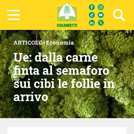
Ricerca avanzata
ARTICOLO |
Economia
Ue: dalla carne
finta al semaforo
sui cibi le follie in
arrivo