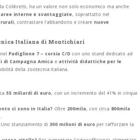
da Coldiretti, ha un valore non solo economico ma anche
e
aree interne e svantaggiate
, soprattutto nel
 rurali
, contrastare l’abbandono e creare
nuove
cnica Italiana di Montichiari
 nel
Padiglione 7 – corsia C/D
con uno stand dedicato ad
ini di Campagna Amica
e
attività didattiche per le
ibilità della zootecnia italiana.
rca
55 miliardi di euro
, con un incremento del 41% in cinque
nto ci sono in Italia?
Oltre
200mila
, con circa
800mila
.
?
Uno stanziamento di
300 milioni di euro
per rafforzare la
a vacca-vitello?
Per aumentare l’autosufficienza alimentare,