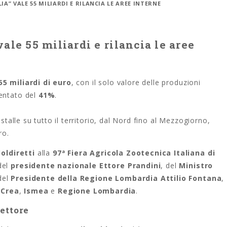
LIA” VALE 55 MILIARDI E RILANCIA LE AREE INTERNE
vale 55 miliardi e rilancia le aree
55 miliardi di euro
, con il solo valore delle produzioni
mentato del
41%
.
 stalle su tutto il territorio, dal Nord fino al Mezzogiorno,
ro.
Coldiretti
alla
97ª Fiera Agricola Zootecnica Italiana di
del
presidente nazionale Ettore Prandini
, del
Ministro
 del
Presidente della Regione Lombardia Attilio Fontana
,
,
Crea
,
Ismea
e
Regione Lombardia
.
settore