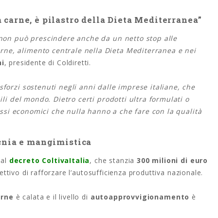
 carne, è pilastro della Dieta Mediterranea”
 non può prescindere anche da un netto stop alle
ne, alimento centrale nella Dieta Mediterranea e nei
ni
, presidente di Coldiretti.
forzi sostenuti negli anni dalle imprese italiane, che
ili del mondo. Dietro certi prodotti ultra formulati o
ressi economici che nulla hanno a che fare con la qualità
ecnia e mangimistica
dal
decreto ColtivaItalia
, che stanzia
300 milioni di euro
iettivo di rafforzare l’autosufficienza produttiva nazionale.
arne
è calata e il livello di
autoapprovvigionamento
è