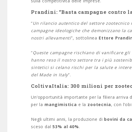
sulla competitività delle imprese.
Prandini: “Basta campagne contro la
“
Un rilancio autentico del settore zootecnico
campagne ideologiche che demonizzano la car
nostri allevamenti
”, sottolinea
Ettore Prandi
“
Queste campagne rischiano di vanificare gli s
hanno reso il nostro settore tra i più sostenib
sintetici si celano rischi per la salute e inte
del Made in Italy
”.
ColtivaItalia: 300 milioni per zoot
Un’opportunità importante per la filiera arriva 
per la
mangimistica
e la
zootecnia
, con l’ob
Negli ultimi anni, la produzione di
bovini da c
sceso dal
53% al 40%
.