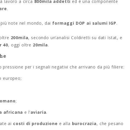
dà lavoro a circa
800mila addetti
ed è una componente
are
.
ze più note nel mondo, dai
formaggi DOP ai salumi IGP
.
oltre
200mila
, secondo un’analisi Coldiretti su dati Istat, e
r 40
, oggi oltre
20mila
.
che
pressione per i segnali negativi che arrivano da più filiere:
lo europeo;
Romano
;
a africana
e l’
aviaria
.
gate ai
costi di produzione
e alla
burocrazia
, che pesano