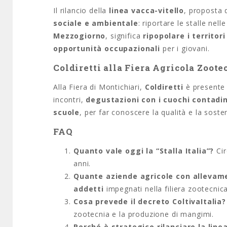
Il rilancio della
linea vacca-vitello
, proposta 
sociale e ambientale
: riportare le stalle nell
Mezzogiorno
, significa
ripopolare i territori
opportunità occupazionali
per i giovani.
Coldiretti alla Fiera Agricola Zoote
Alla Fiera di Montichiari,
Coldiretti
è presente
incontri,
degustazioni con i cuochi contad
scuole
, per far conoscere la qualità e la sosten
FAQ
Quanto vale oggi la “Stalla Italia”?
Ci
anni.
Quante aziende agricole con allevame
addetti
impegnati nella filiera zootecnica
Cosa prevede il decreto ColtivaItalia
zootecnia e la produzione di mangimi.
Perché è strategico rilanciare la line