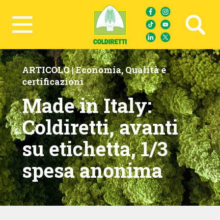
Ricerca avanzata
ARTICOLO |
Economia
,
Qualità e
certificazioni
Made in Italy:
Coldiretti, avanti
su etichetta, 1/3
spesa anonima