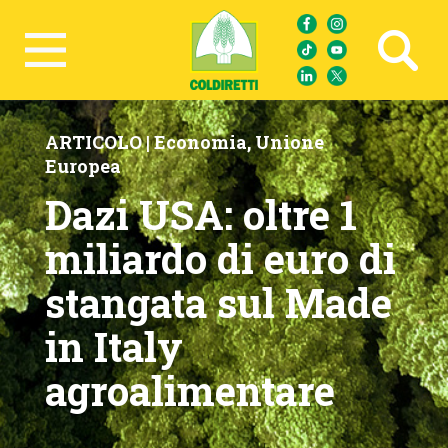
Ricerca avanzata
ARTICOLO |
Economia
,
Unione
Europea
Dazi USA: oltre 1
miliardo di euro di
stangata sul Made
in Italy
agroalimentare