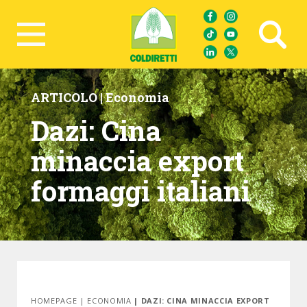
Ricerca avanzata
ARTICOLO |
Economia
Dazi: Cina
minaccia export
formaggi italiani
HOMEPAGE
|
ECONOMIA
| DAZI: CINA MINACCIA EXPORT