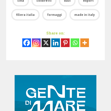
cina
coldiretti
dazi
export
filiera italia
formaggi
made in italy
Share on: