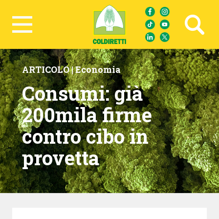
Ricerca avanzata
ARTICOLO |
Economia
Consumi: già
200mila firme
contro cibo in
provetta