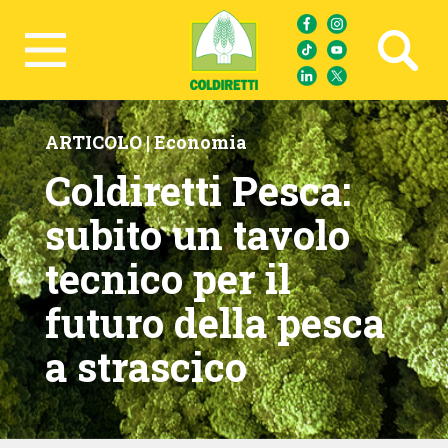
Ricerca avanzata
ARTICOLO |
Economia
Coldiretti Pesca:
subito un tavolo
tecnico per il
futuro della pesca
a strascico