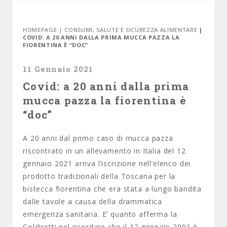
HOMEPAGE
|
CONSUMI
,
SALUTE E SICUREZZA ALIMENTARE
|
COVID: A 20 ANNI DALLA PRIMA MUCCA PAZZA LA
FIORENTINA È “DOC”
11 Gennaio 2021
Covid: a 20 anni dalla prima
mucca pazza la fiorentina è
“doc”
A 20 anni dal primo caso di mucca pazza
riscontrato in un allevamento in Italia del 12
gennaio 2021 arriva l’iscrizione nell’elenco dei
prodotto tradizionali della Toscana per la
bistecca fiorentina che era stata a lungo bandita
dalle tavole a causa della drammatica
emergenza sanitaria. E’ quanto afferma la
Coldiretti nel ricordare che il 12 gennaio 2001 è