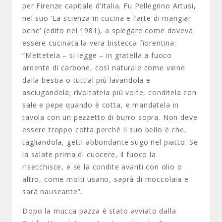
per Firenze capitale d’Italia. Fu Pellegrino Artusi,
nel suo ‘La scienza in cucina e l’arte di mangiar
bene’ (edito nel 1981), a spiegare come doveva
essere cucinata la vera bistecca fiorentina:
“Mettetela – si legge – in gratella a fuoco
ardente di carbone, così naturale come viene
dalla bestia o tutt’al più lavandola e
asciugandola; rivoltatela più volte, conditela con
sale e pepe quando è cotta, e mandatela in
tavola con un pezzetto di burro sopra. Non deve
essere troppo cotta perché il suo bello è che,
tagliandola, getti abbondante sugo nel piatto. Se
la salate prima di cuocere, il fuoco la
risecchisce, e se la condite avanti con olio o
altro, come molti usano, saprà di moccolaia e
sarà nauseante”.
Dopo la mucca pazza è stato avviato dalla