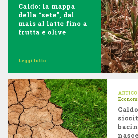
Caldo: la mappa
della “sete”, dal
mais al latte fino a
frutta e olive
Leggi tutto
ARTICO
Econom
Caldo
sicci
baci
nasce