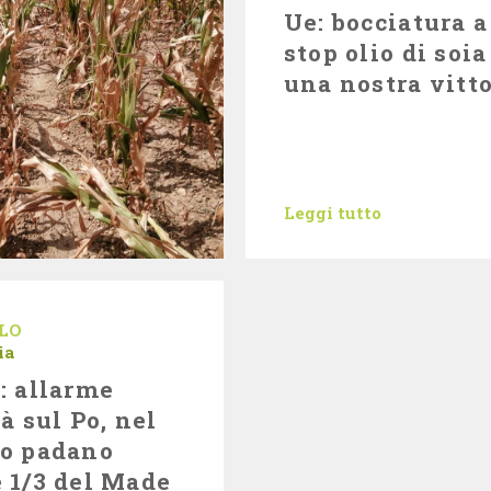
Ue: bocciatura a
stop olio di soia
una nostra vitto
Leggi tutto
LO
ia
: allarme
tà sul Po, nel
no padano
 1/3 del Made