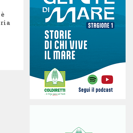
 è
ria