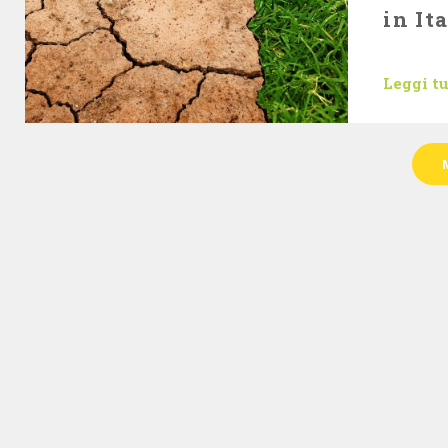
in It
Leggi t