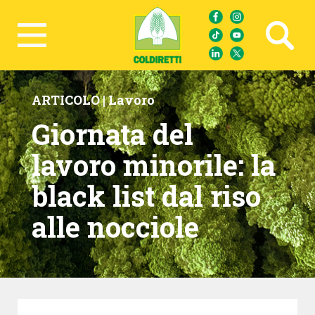
Ricerca avanzata
ARTICOLO |
Lavoro
Giornata del
lavoro minorile: la
black list dal riso
alle nocciole