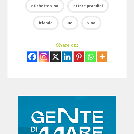
etichette vino
ettore prandini
irlanda
ue
vino
Share on: