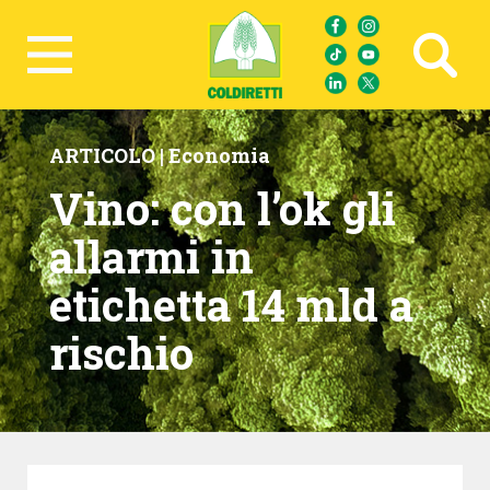
Ricerca avanzata
ARTICOLO |
Economia
Vino: con l’ok gli
allarmi in
etichetta 14 mld a
rischio