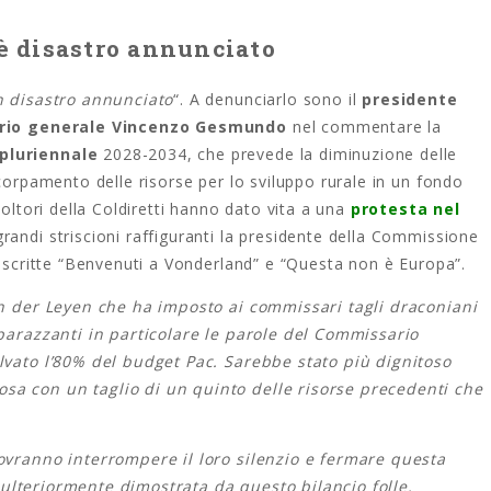
 è disastro annunciato
un disastro annunciato
“. A denunciarlo sono il
presidente
rio generale Vincenzo Gesmundo
nel commentare la
pluriennale
2028-2034, che prevede la diminuzione delle
ccorpamento delle risorse per lo sviluppo rurale in un fondo
coltori della Coldiretti hanno dato vita a una
protesta nel
grandi striscioni raffiguranti la presidente della Commissione
e scritte “Benvenuti a Vonderland” e “Questa non è Europa”.
Von der Leyen che ha imposto ai commissari tagli draconiani
arazzanti in particolare le parole del Commissario
alvato l’80% del budget Pac. Sarebbe stato più dignitoso
sa con un taglio di un quinto delle risorse precedenti che
dovranno interrompere il loro silenzio e fermare questa
ulteriormente dimostrata da questo bilancio folle.