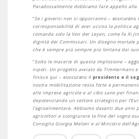
Paradossalmente dobbiamo fare appello alla 
“
Se i governi non si opporranno
– assicurano i 
corresponsabilità di aver ucciso la politica a
comanda solo la Von der Leyen, come fa Xi Jinp
dignità dei Commissari. Un disegno mortale pe
che è sempre più sempre più lontana dai suoi
“
Sotto le macerie di questa implosione
– aggi
nipoti. Un progetto avviato da Timmermans e 
finisce qui
– assicurano il
presidente e il se
nostra mobilitazione resta forte e permanente
alle imprese agricole e al cibo sano per finan
depotenziando un settore strategico per l’Europ
l’agroalimentare. Abbiamo davanti due anni p
agricoltori e scongiurare la fine del sogno e
Consiglio Giorgia Meloni e al Ministro dell’Ag