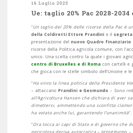
16 Luglio 2025
Ue: taglio 20% Pac 2028-2034
“
Un taglio del 20% delle risorse della Pac è 
della Coldiretti Ettore Prandini
e il
segreta
presentazione del
nuovo Quadro finanziario 
risorse della Politica agricola comune, con l’a
unico. Una scelta contro la quale i giovani agri
centro di Bruxelles e di Roma
con cartelli e 
che gioca con le stelle simbolo dell’Unione e l
“
Ha vinto la linea politica della Presidente 
– attaccano
Prandini e Gesmundo
–
Sono imb
all’Agricoltura Hansen che dichiara di aver s
dimettersi, ammettendo una sconfitta clamoro
ha votato anche lui, garantendo l’unanimità
“.
“
Ora tocca ai capi di Stato e di governo che 
pericolosa deriva autocratica
– proseguono –