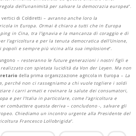
regola dell’unanimità per salvare la democrazia europea
“.
vertici di Coldiretti –
avranno anche loro la
gricola in Europa. Ormai è chiaro a tutti che in Europa
ing in Cina, tra l’ignavia e la mancanza di coraggio e di
r l’agricoltura e per la tenuta democratica dell’Unione,
 popoli e sempre più vicina alla sua implosione
“.
ungono –
resteranno le future generazioni i nostri figli e
realizzato con spietata lucidità da Von der Leyen
.
Ma non
gretario
della prima organizzazione agricola in Europa –
La
, perché non ci rassegniamo a chi vuole togliere i soldi
ziare i carri armati e rovinare la salute dei consumatori,
a e per l’Italia in particolare, come l’agricoltura e
er combattere questa deriva – concludono -, salvare gli
uropeo. Chiediamo un incontro urgente alla Presidente del
ricoltura Francesco Lollobrigida
“.