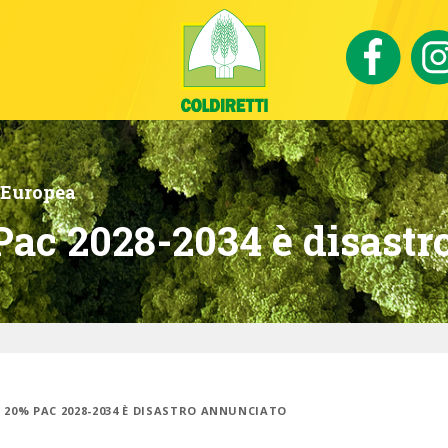
 Europea
 Pac 2028-2034 è disast
O 20% PAC 2028-2034 È DISASTRO ANNUNCIATO