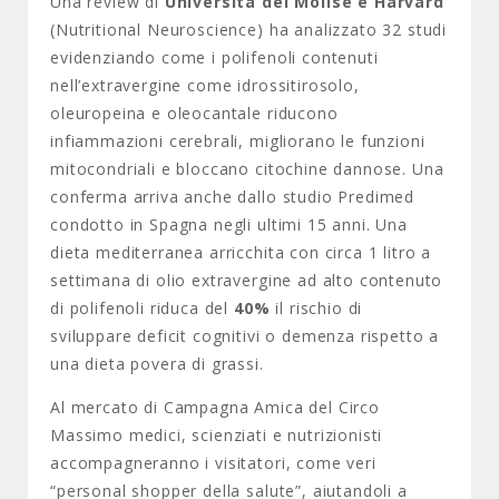
Una review di
Università del Molise e Harvard
(Nutritional Neuroscience) ha analizzato 32 studi
evidenziando come i polifenoli contenuti
nell’extravergine come idrossitirosolo,
oleuropeina e oleocantale riducono
infiammazioni cerebrali, migliorano le funzioni
mitocondriali e bloccano citochine dannose. Una
conferma arriva anche dallo studio Predimed
condotto in Spagna negli ultimi 15 anni. Una
dieta mediterranea arricchita con circa 1 litro a
settimana di olio extravergine ad alto contenuto
di polifenoli riduca del
40%
il rischio di
sviluppare deficit cognitivi o demenza rispetto a
una dieta povera di grassi.
Al mercato di Campagna Amica del Circo
Massimo medici, scienziati e nutrizionisti
accompagneranno i visitatori, come veri
“personal shopper della salute”, aiutandoli a