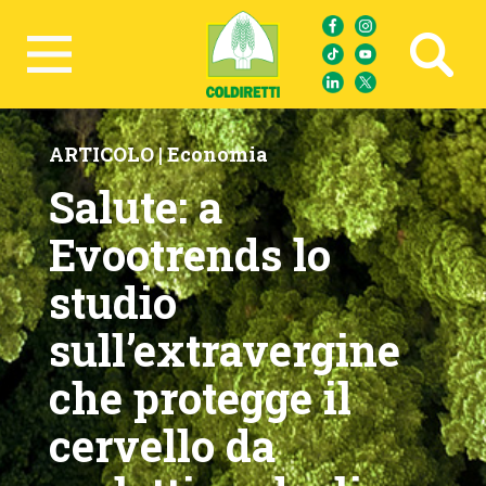
Ricerca avanzata
ARTICOLO |
Economia
Salute: a
Evootrends lo
studio
sull’extravergine
che protegge il
cervello da