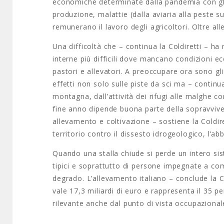
economiche determinate dalla pandemia con gli a
produzione, malattie (dalla aviaria alla peste su
remunerano il lavoro degli agricoltori. Oltre al
Una difficoltà che – continua la Coldiretti – ha
interne più difficili dove mancano condizioni 
pastori e allevatori. A preoccupare ora sono gli
effetti non solo sulle piste da sci ma – continua
montagna, dall’attività dei rifugi alle malghe c
fine anno dipende buona parte della sopravvivenz
allevamento e coltivazione – sostiene la Coldir
territorio contro il dissesto idrogeologico, l’
Quando una stalla chiude si perde un intero sist
tipici e soprattutto di persone impegnate a co
degrado. L’allevamento italiano – conclude la
vale 17,3 miliardi di euro e rappresenta il 35 p
rilevante anche dal punto di vista occupazional