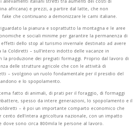
llevamenti italiani stretti tra aumenti dei costi di
ina africana) e prezzi, a partire dal latte, che non
le fake che continuano a demonizzare le carni italiane.
 riguardato la pianura e soprattutto la montagna e le aree
economiche e sociali minime per garantire la permanenza di
 effetti dello stop al turismo invernale destinato ad avere
 la Coldiretti – sull’intero indotto delle vacanze in
on la produzione dei pregiati formaggi. Proprio dal lavoro di
a delle strutture agricole che con le attività di
etti – svolgono un ruolo fondamentale per il presidio del
abbandono e lo spopolamento.
ema fatto di animali, di prati per il foraggio, di formaggi
mbattere, spesso da intere generazioni, lo spopolamento e il
 Coldiretti – è poi un importante comparto economico che
er cento dell’intera agricoltura nazionale, con un impatto
e dove sono circa 800mila le persone al lavoro.