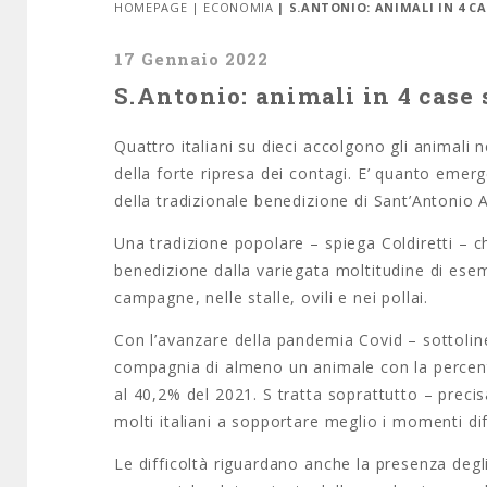
HOMEPAGE
|
ECONOMIA
| S.ANTONIO: ANIMALI IN 4 C
17 Gennaio 2022
S.Antonio: animali in 4 case 
Quattro italiani su dieci accolgono gli animali 
della forte ripresa dei contagi. E’ quanto emerge
della tradizionale benedizione di Sant’Antonio A
Una tradizione popolare – spiega Coldiretti – che 
benedizione dalla variegata moltitudine di esemp
campagne, nelle stalle, ovili e nei pollai.
Con l’avanzare della pandemia Covid – sottoline
compagnia di almeno un animale con la percentu
al 40,2% del 2021. S tratta soprattutto – precis
molti italiani a sopportare meglio i momenti dif
Le difficoltà riguardano anche la presenza degl