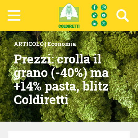
Ricerca avanzata
ARTICOLO |
Economia
Prezzi: crolla il
grano (-40%) ma
+14% pasta, blitz
Coldiretti