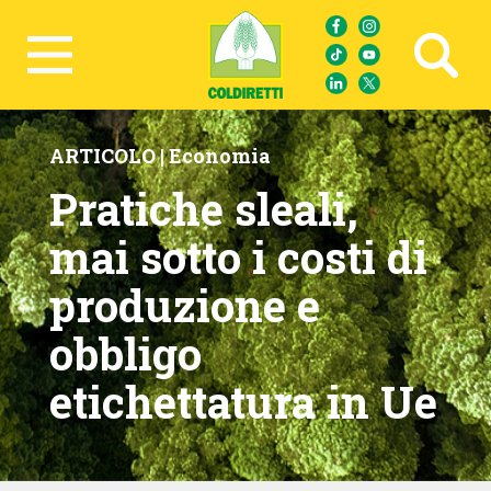
Ricerca avanzata
ARTICOLO |
Economia
Pratiche sleali,
mai sotto i costi di
produzione e
obbligo
etichettatura in Ue