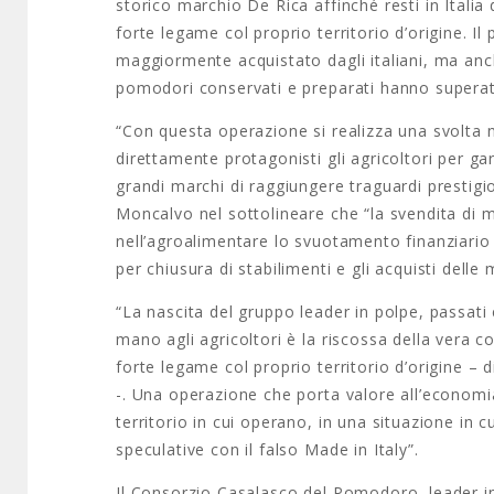
storico marchio De Rica affinché resti in Ital
forte legame col proprio territorio d’origine. I
maggiormente acquistato dagli italiani, ma anch
pomodori conservati e preparati hanno superato
“Con questa operazione si realizza una svolta ne
direttamente protagonisti gli agricoltori per ga
grandi marchi di raggiungere traguardi prestigio
Moncalvo nel sottolineare che “la svendita di ma
nell’agroalimentare lo svuotamento finanziario 
per chiusura di stabilimenti e gli acquisti dell
“La nascita del gruppo leader in polpe, passati
mano agli agricoltori è la riscossa della vera c
forte legame col proprio territorio d’origine –
-. Una operazione che porta valore all’economia
territorio in cui operano, in una situazione in 
speculative con il falso Made in Italy”.
Il Consorzio Casalasco del Pomodoro, leader in 