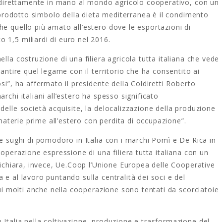
ia direttamente in mano al mondo agricolo cooperativo, con un
l prodotto simbolo della dieta mediterranea è il condimento
e quello più amato all’estero dove le esportazioni di
 1,5 miliardi di euro nel 2016.
lla costruzione di una filiera agricola tutta italiana che vede
rantire quel legame con il territorio che ha consentito ai
si”, ha affermato il presidente della Coldiretti Roberto
rchi italiani all’estero ha spesso significato
delle società acquisite, la delocalizzazione della produzione
e materie prime all’estero con perdita di occupazione”.
 e sughi di pomodoro in Italia con i marchi Pomì e De Rica in
ooperazione espressione di una filiera tutta italiana con un
 dichiara, invece, Ue.Coop l’Unione Europea delle Cooperative
 e al lavoro puntando sulla centralità dei soci e del
cui molti anche nella cooperazione sono tentati da scorciatoie
Italia nella coltivazione, produzione e trasformazione del