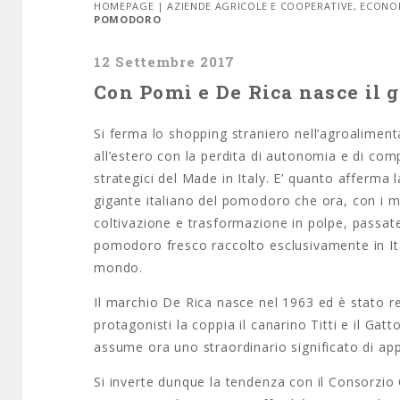
HOMEPAGE
|
AZIENDE AGRICOLE E COOPERATIVE
,
ECONO
POMODORO
12 Settembre 2017
Con Pomì e De Rica nasce il 
Si ferma lo shopping straniero nell’agroalimenta
all’estero con la perdita di autonomia e di compe
strategici del Made in Italy. E’ quanto afferma 
gigante italiano del pomodoro che ora, con i mar
coltivazione e trasformazione in polpe, passate
pomodoro fresco raccolto esclusivamente in Ita
mondo.
Il marchio De Rica nasce nel 1963 ed è stato 
protagonisti la coppia il canarino Titti e il Ga
assume ora uno straordinario significato di app
Si inverte dunque la tendenza con il Consorzi