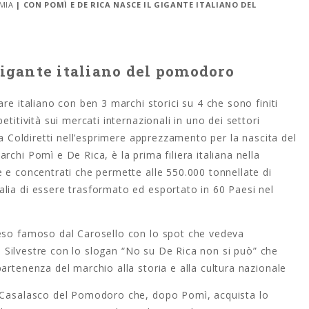
MIA
| CON POMÌ E DE RICA NASCE IL GIGANTE ITALIANO DEL
gigante italiano del pomodoro
re italiano con ben 3 marchi storici su 4 che sono finiti
titività sui mercati internazionali in uno dei settori
la Coldiretti nell’esprimere apprezzamento per la nascita del
chi Pomì e De Rica, è la prima filiera italiana nella
 e concentrati che permette alle 550.000 tonnellate di
lia di essere trasformato ed esportato in 60 Paesi nel
reso famoso dal Carosello con lo spot che vedeva
tto Silvestre con lo slogan “No su De Rica non si può” che
artenenza del marchio alla storia e alla cultura nazionale
o Casalasco del Pomodoro che, dopo Pomì, acquista lo