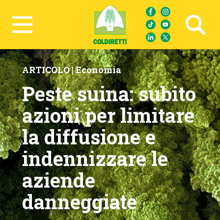
Ricerca avanzata
ARTICOLO |
Economia
Peste suina: subito
azioni per limitare
la diffusione e
indennizzare le
aziende
danneggiate