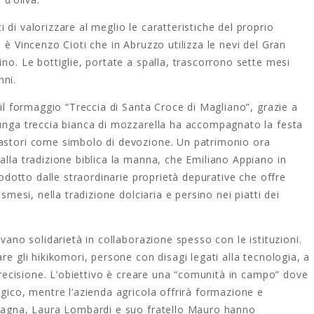
di valorizzare al meglio le caratteristiche del proprio
 è Vincenzo Cioti che in Abruzzo utilizza le nevi del Gran
no. Le bottiglie, portate a spalla, trascorrono sette mesi
nni.
 il formaggio “Treccia di Santa Croce di Magliano”, grazie a
lunga treccia bianca di mozzarella ha accompagnato la festa
pastori come simbolo di devozione. Un patrimonio ora
alla tradizione biblica la manna, che Emiliano Appiano in
prodotto dalle straordinarie proprietà depurative che offre
osmesi, nella tradizione dolciaria e persino nei piatti dei
vano solidarietà in collaborazione spesso con le istituzioni.
re gli hikikomori, persone con disagi legati alla tecnologia, a
 precisione. L’obiettivo è creare una “comunità in campo” dove
ogico, mentre l’azienda agricola offrirà formazione e
omagna, Laura Lombardi e suo fratello Mauro hanno