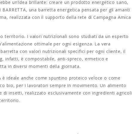
ebbe un’idea brillante: creare un prodotto energetico sano,
RI BARRETTA, una barretta energetica pensata per gli amanti
orma, realizzata con il supporto della rete di Campagna Amica
 territorio. I valori nutrizionali sono studiati da un esperto
un’alimentazione ottimale per ogni esigenza. La vera
arretta con valori nutrizionali specifici per ogni cliente, il
g, infatti, è compostabile, anti-spreco, ermetico e
tta in diversi momenti della giornata.
TA è ideale anche come spuntino proteico veloce o come
cco bio, per i lavoratori sempre in movimento. Un alimento
ne di insetti, realizzato esclusivamente con ingredienti agricoli
territorio.