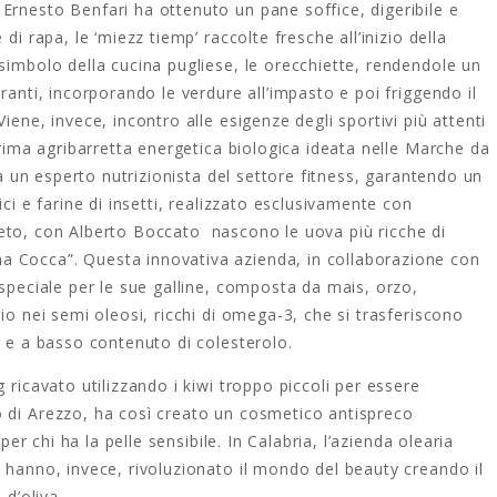
Ernesto Benfari ha ottenuto un pane soffice, digeribile e
di rapa, le ‘miezz tiemp’ raccolte fresche all’inizio della
simbolo della cucina pugliese, le orecchiette, rendendole un
ranti, incorporando le verdure all’impasto e poi friggendo il
iene, invece, incontro alle esigenze degli sportivi più attenti
prima agribarretta energetica biologica ideata nelle Marche da
 da un esperto nutrizionista del settore fitness, garantendo un
ici e farine di insetti, realizzato esclusivamente con
 Veneto, con Alberto Boccato nascono le uova più ricche di
 Cocca”. Questa innovativa azienda, in collaborazione con
 speciale per le sue galline, composta da mais, orzo,
io nei semi oleosi, ricchi di omega-3, che si trasferiscono
e e a basso contenuto di colesterolo.
 ricavato utilizzando i kiwi troppo piccoli per essere
 di Arezzo, ha così creato un cosmetico antispreco
per chi ha la pelle sensibile. In Calabria, l’azienda olearia
 hanno, invece, rivoluzionato il mondo del beauty creando il
 d’oliva.