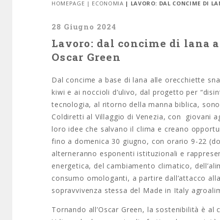
HOMEPAGE
|
ECONOMIA
| LAVORO: DAL CONCIME DI LA
28 Giugno 2024
Lavoro: dal concime di lana al
Oscar Green
Dal concime a base di lana alle orecchiette snac
kiwi e ai noccioli d’ulivo, dal progetto per “disi
tecnologia, al ritorno della manna biblica, sono
Coldiretti al Villaggio di Venezia, con giovani a
loro idee che salvano il clima e creano opportuni
fino a domenica 30 giugno, con orario 9-22 (dom
alterneranno esponenti istituzionali e rappresent
energetica, del cambiamento climatico, dell’alim
consumo omologanti, a partire dall’attacco alla
sopravvivenza stessa del Made in Italy agroali
Tornando all’
Oscar
Green, la sostenibilità è al c