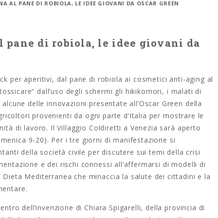
NA AL PANE DI ROBIOLA, LE IDEE GIOVANI DA OSCAR GREEN
 pane di robiola, le idee giovani da
k per aperitivi, dal pane di robiola ai cosmetici anti-aging al
ntossicare” dall’uso degli schermi gli hikikomori, i malati di
 alcune delle innovazioni presentate all’
Oscar
Green della
gricoltori provenienti da ogni parte d’Italia per mostrare le
tà di lavoro. Il Villaggio Coldiretti a Venezia sarà aperto
enica 9-20). Per i tre giorni di manifestazione si
anti della società civile per discutere sui temi della crisi
entazione e dei rischi connessi all’affermarsi di modelli di
 Dieta Mediterranea che minaccia la salute dei cittadini e la
mentare.
entro dell’invenzione di Chiara Spigarelli, della provincia di