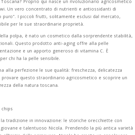
n Toscana? Proprio qui nasce un rivoluzionario agricosmetico
iwi. Un vero concentrato di nutrienti e antiossidanti di
o puro”. I piccoli frutti, solitamente esclusi dal mercato,
bile per le sue straordinarie proprietà.
ella polpa, è nato un cosmetico dalla sorprendente stabilità,
onali. Questo prodotto anti-aging offre alla pelle
mentazione e un apporto generoso di vitamina C. È
per chi ha la pelle sensibile.
a alla perfezione le sue qualità: freschezza, delicatezza
 da provare questo straordinario agricosmetico e scoprire un
rezza della natura toscana.
 chips
 la tradizione in innovazione: le storiche orecchiette con
 giovane e talentuoso Nicola. Prendendo la più antica varietà