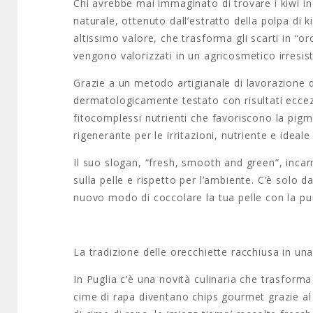
Chi avrebbe mai immaginato di trovare i kiwi i
naturale, ottenuto dall’estratto della polpa di k
altissimo valore, che trasforma gli scarti in “or
vengono valorizzati in un agricosmetico irresisti
Grazie a un metodo artigianale di lavorazione d
dermatologicamente testato con risultati eccezi
fitocomplessi nutrienti che favoriscono la pig
rigenerante per le irritazioni, nutriente e ideale 
Il suo slogan, “fresh, smooth and green”, incarn
sulla pelle e rispetto per l’ambiente. C’è solo
nuovo modo di coccolare la tua pelle con la pu
La tradizione delle orecchiette racchiusa in una
In Puglia c’è una novità culinaria che trasforma
cime di rapa diventano chips gourmet grazie al