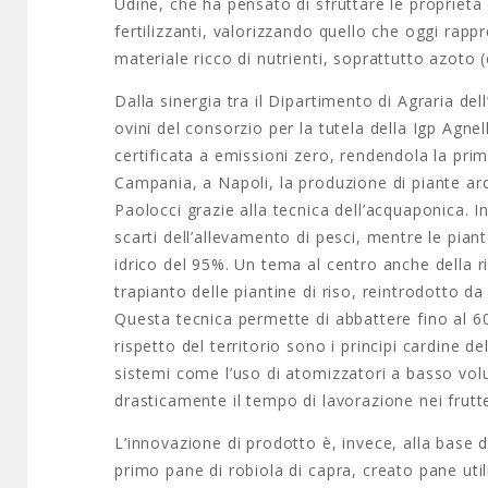
Udine, che ha pensato di sfruttare le proprietà
fertilizzanti, valorizzando quello che oggi rap
materiale ricco di nutrienti, soprattutto azoto (
Dalla sinergia tra il Dipartimento di Agraria del
ovini del consorzio per la tutela della Igp Agnel
certificata a emissioni zero, rendendola la pri
Campania, a Napoli, la produzione di piante a
Paolocci grazie alla tecnica dell’acquaponica. I
scarti dell’allevamento di pesci, mentre le pian
idrico del 95%. Un tema al centro anche della ri
trapianto delle piantine di riso, reintrodotto d
Questa tecnica permette di abbattere fino al 60
rispetto del territorio sono i principi cardine
sistemi come l’uso di atomizzatori a basso volu
drasticamente il tempo di lavorazione nei frutt
L’innovazione di prodotto è, invece, alla base d
primo pane di robiola di capra, creato pane uti