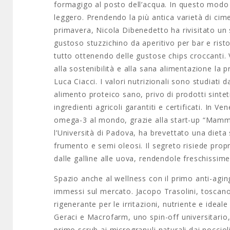
formagigo al posto dell’acqua. In questo modo 
leggero. Prendendo la più antica varietà di cime 
primavera, Nicola Dibenedetto ha rivisitato un 
gustoso stuzzichino da aperitivo per bar e risto
tutto ottenendo delle gustose chips croccanti. V
alla sostenibilità e alla sana alimentazione la 
Luca Ciacci. I valori nutrizionali sono studiati
alimento proteico sano, privo di prodotti sintet
ingredienti agricoli garantiti e certificati. In
omega-3 al mondo, grazie alla start-up “Mamma
l’Università di Padova, ha brevettato una dieta
frumento e semi oleosi. Il segreto risiede propr
dalle galline alle uova, rendendole freschissim
Spazio anche al wellness con il primo anti-aging
immessi sul mercato. Jacopo Trasolini, toscano
rigenerante per le irritazioni, nutriente e ideale 
Geraci e Macrofarm, uno spin-off universitario,
primo scrub ai microgranuli naturali dai noccioli