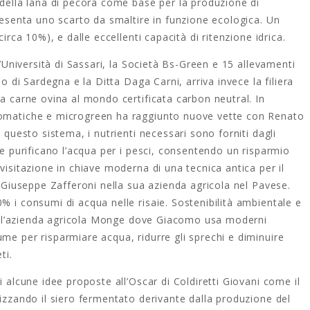
 della lana di pecora come base per la produzione di
presenta uno scarto da smaltire in funzione ecologica. Un
circa 10%), e dalle eccellenti capacità di ritenzione idrica.
l’Università di Sassari, la Società Bs-Green e 15 allevamenti
lo di Sardegna e la Ditta Daga Carni, arriva invece la filiera
ma carne ovina al mondo certificata carbon neutral. In
romatiche e microgreen ha raggiunto nuove vette con Renato
n questo sistema, i nutrienti necessari sono forniti dagli
te purificano l’acqua per i pesci, consentendo un risparmio
visitazione in chiave moderna di una tecnica antica per il
a Giuseppe Zafferoni nella sua azienda agricola nel Pavese.
% i consumi di acqua nelle risaie. Sostenibilità ambientale e
 dell’azienda agricola Monge dove Giacomo usa moderni
me per risparmiare acqua, ridurre gli sprechi e diminuire
eti.
i alcune idee proposte all’
Oscar
di Coldiretti Giovani come il
lizzando il siero fermentato derivante dalla produzione del