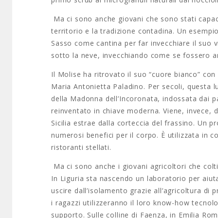
Ma ci sono anche giovani che sono stati capaci 
territorio e la tradizione contadina. Un esempio
Sasso come cantina per far invecchiare il suo vi
sotto la neve, invecchiando come se fossero a
Il Molise ha ritrovato il suo “cuore bianco” con
Maria Antonietta Paladino. Per secoli, questa 
della Madonna dell’Incoronata, indossata dai 
reinventato in chiave moderna. Viene, invece, d
Sicilia estrae dalla corteccia del frassino. Un 
numerosi benefici per il corpo. È utilizzata in c
ristoranti stellati.
Ma ci sono anche i giovani agricoltori che colti
In Liguria sta nascendo un laboratorio per aiuta
uscire dall’isolamento grazie all’agricoltura di
i ragazzi utilizzeranno il loro know-how tecnol
supporto. Sulle colline di Faenza, in Emilia R