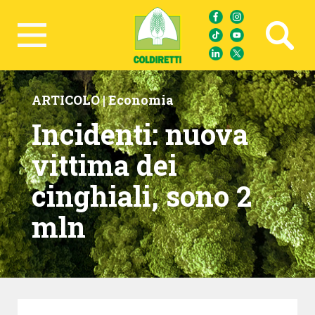
Ricerca avanzata
ARTICOLO |
Economia
Incidenti: nuova
vittima dei
cinghiali, sono 2
mln