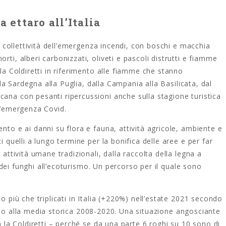
 ettaro all’Italia
la collettività dell’emergenza incendi, con boschi e macchia
rti, alberi carbonizzati, oliveti e pascoli distrutti e fiamme
 la Coldiretti in riferimento alle fiamme che stanno
alla Sardegna alla Puglia, dalla Campania alla Basilicata, dal
cana con pesanti ripercussioni anche sulla stagione turistica
ll’emergenza Covid.
nto e ai danni su flora e fauna, attività agricole, ambiente e
i quelli a lungo termine per la bonifica delle aree e per far
 attività umane tradizionali, dalla raccolta della legna a
ca dei funghi all’ecoturismo. Un percorso per il quale sono
no più che triplicati in Italia (+220%) nell’estate 2021 secondo
ispetto alla media storica 2008-2020. Una situazione angosciante
ia la Coldiretti – perché se da una parte 6 roghi su 10 sono di