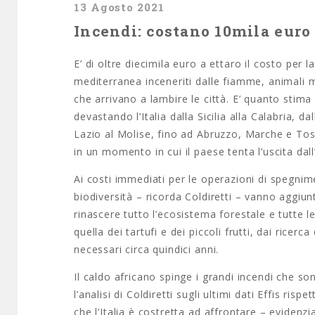
13 Agosto 2021
Incendi: costano 10mila euro a
E’ di oltre diecimila euro a ettaro il costo per 
mediterranea inceneriti dalle fiamme, animali mo
che arrivano a lambire le città. E’ quanto stima
devastando l’Italia dalla Sicilia alla Calabria, d
Lazio al Molise, fino ad Abruzzo, Marche e Tos
in un momento in cui il paese tenta l’uscita da
Ai costi immediati per le operazioni di spegnime
biodiversità – ricorda Coldiretti – vanno aggiunt
rinascere tutto l’ecosistema forestale e tutte le
quella dei tartufi e dei piccoli frutti, dai ricer
necessari circa quindici anni.
Il caldo africano spinge i grandi incendi che so
l’analisi di Coldiretti sugli ultimi dati Effis r
che l’Italia è costretta ad affrontare – evidenz