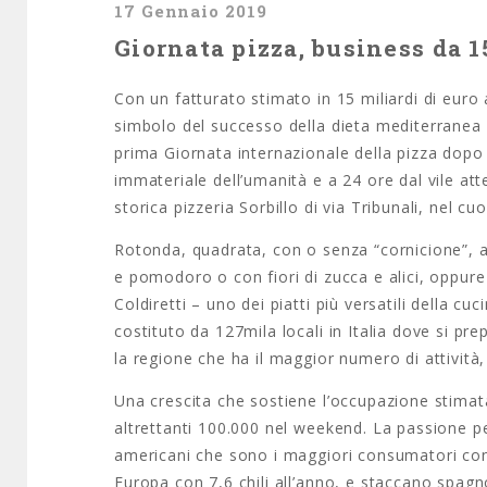
17 Gennaio 2019
Giornata pizza, business da 15
Con un fatturato stimato in 15 miliardi di euro 
simbolo del successo della dieta mediterranea 
prima Giornata internazionale della pizza dopo 
immateriale dell’umanità e a 24 ore dal vile at
storica pizzeria Sorbillo di via Tribunali, nel cu
Rotonda, quadrata, con o senza “cornicione”, a 
e pomodoro o con fiori di zucca e alici, oppure
Coldiretti – uno dei piatti più versatili della 
costituto da 127mila locali in Italia dove si pr
la regione che ha il maggior numero di attività,
Una crescita che sostiene l’occupazione stimata
altrettanti 100.000 nel weekend. La passione per
americani che sono i maggiori consumatori con 13
Europa con 7,6 chili all’anno, e staccano spagnoli