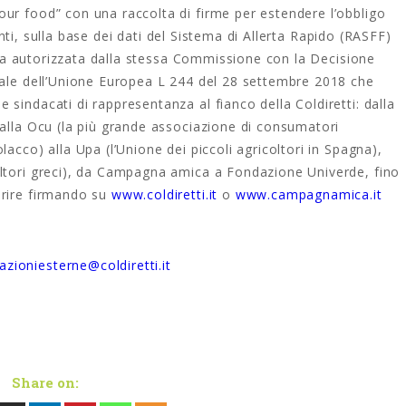
ur food” con una raccolta di firme per estendere l’obbligo
imenti, sulla base dei dati del Sistema di Allerta Rapido (RASFF)
tiva autorizzata dalla stessa Commissione con la Decisione
iale dell’Unione Europea L 244 del 28 settembre 2018 che
sindacati di rappresentanza al fianco della Coldiretti: dalla
 alla Ocu (la più grande associazione di consumatori
acco) alla Upa (l’Unione dei piccoli agricoltori in Spagna),
oltori greci), da Campagna amica a Fondazione Univerde, fino
erire firmando su
www.coldiretti.it
o
www.campagnamica.it
lazioniesterne@coldiretti.it
Share on: