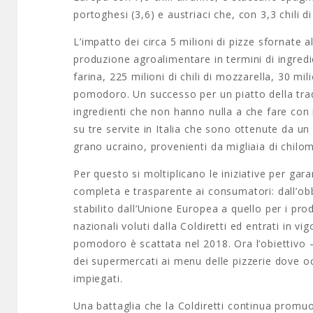
portoghesi (3,6) e austriaci che, con 3,3 chili d
L’impatto dei circa 5 milioni di pizze sfornate a
produzione agroalimentare in termini di ingredien
farina, 225 milioni di chili di mozzarella, 30 milio
pomodoro. Un successo per un piatto della tradiz
ingredienti che non hanno nulla a che fare con il
su tre servite in Italia che sono ottenute da un m
grano ucraino, provenienti da migliaia di chilo
Per questo si moltiplicano le iniziative per garan
completa e trasparente ai consumatori: dall’obbli
stabilito dall’Unione Europea a quello per i prod
nazionali voluti dalla Coldiretti ed entrati in vi
pomodoro è scattata nel 2018. Ora l’obiettivo –
dei supermercati ai menu delle pizzerie dove occo
impiegati.
Una battaglia che la Coldiretti continua promuo