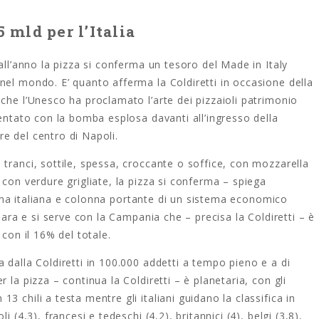
 mld per l’Italia
all’anno la pizza si conferma un tesoro del Made in Italy
nel mondo. E’ quanto afferma la Coldiretti in occasione della
che l’Unesco ha proclamato l’arte dei pizzaioli patrimonio
tentato con la bomba esplosa davanti all’ingresso della
ore del centro di Napoli.
tranci, sottile, spessa, croccante o soffice, con mozzarella
 con verdure grigliate, la pizza si conferma – spiega
cucina italiana e colonna portante di un sistema economico
epara e si serve con la Campania che – precisa la Coldiretti – è
 con il 16% del totale.
 dalla Coldiretti in 100.000 addetti a tempo pieno e a di
 la pizza – continua la Coldiretti – è planetaria, con gli
 chili a testa mentre gli italiani guidano la classifica in
 (4,3), francesi e tedeschi (4,2), britannici (4), belgi (3,8),