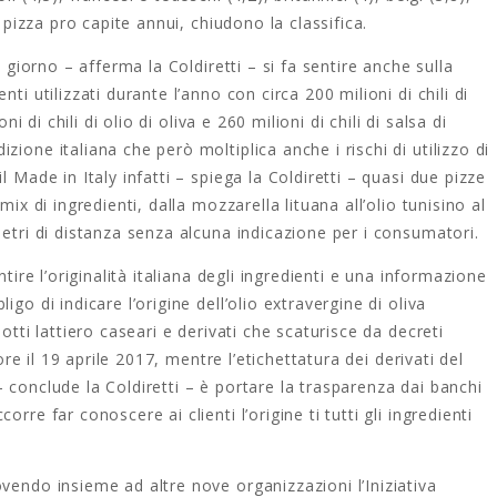
i pizza pro capite annui, chiudono la classifica.
l giorno – afferma la Coldiretti – si fa sentire anche sulla
ti utilizzati durante l’anno con circa 200 milioni di chili di
ni di chili di olio di oliva e 260 milioni di chili di salsa di
ione italiana che però moltiplica anche i rischi di utilizzo di
 Made in Italy infatti – spiega la Coldiretti – quasi due pizze
ix di ingredienti, dalla mozzarella lituana all’olio tunisino al
metri di distanza senza alcuna indicazione per i consumatori.
tire l’originalità italiana degli ingredienti e una informazione
go di indicare l’origine dell’olio extravergine di oliva
otti lattiero caseari e derivati che scaturisce da decreti
gore il 19 aprile 2017, mentre l’etichettatura dei derivati del
 conclude la Coldiretti – è portare la trasparenza dai banchi
rre far conoscere ai clienti l’origine ti tutti gli ingredienti
vendo insieme ad altre nove organizzazioni l’Iniziativa