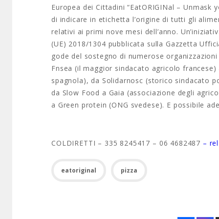
Europea dei Cittadini “EatORIGINal – Unmask yo
di indicare in etichetta l’origine di tutti gli al
relativi ai primi nove mesi dell’anno. Un’inizia
(UE) 2018/1304 pubblicata sulla Gazzetta Uffic
gode del sostegno di numerose organizzazioni e 
Fnsea (il maggior sindacato agricolo francese)
spagnola), da Solidarnosc (storico sindacato pol
da Slow Food a Gaia (associazione degli agric
a Green protein (ONG svedese). E possibile ad
COLDIRETTI – 335 8245417 – 06 4682487
– re
eatoriginal
pizza