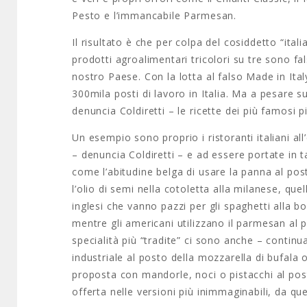
Pesto e l’immancabile Parmesan.
Il risultato è che per colpa del cosiddetto “ita
prodotti agroalimentari tricolori su tre sono f
nostro Paese. Con la lotta al falso Made in Ital
300mila posti di lavoro in Italia. Ma a pesare 
denuncia Coldiretti – le ricette dei più famosi p
Un esempio sono proprio i ristoranti italiani al
– denuncia Coldiretti – e ad essere portate in ta
come l’abitudine belga di usare la panna al pos
l’olio di semi nella cotoletta alla milanese, qu
inglesi che vanno pazzi per gli spaghetti alla b
mentre gli americani utilizzano il parmesan al
specialità più “tradite” ci sono anche – continu
industriale al posto della mozzarella di bufala 
proposta con mandorle, noci o pistacchi al post
offerta nelle versioni più inimmaginabili, da qu