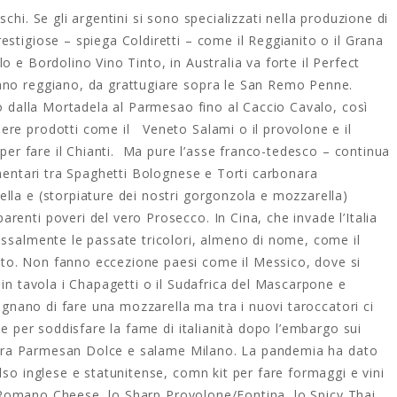
chi. Se gli argentini si sono specializzati nella produzione di
stigiose – spiega Coldiretti – come il Reggianito o il Grana
 e Bordolino Vino Tinto, in Australia va forte il Perfect
ano reggiano, da grattugiare sopra le San Remo Penne.
no dalla Mortadela al Parmesao fino al Caccio Cavalo, così
ere prodotti come il Veneto Salami o il provolone e il
 per fare il Chianti. Ma pure l’asse franco-tedesco – continua
imentari tra Spaghetti Bolognese e Torti carbonara
lla e (storpiature dei nostri gorgonzola e mozzarella)
enti poveri del vero Prosecco. In Cina, che invade l’Italia
ossalmente le passate tricolori, almeno di nome, come il
to. Non fanno eccezione paesi come il Messico, dove si
 in tavola i Chapagetti o il Sudafrica del Mascarpone e
degnano di fare una mozzarella ma tra i nuovi taroccatori ci
ve per soddisfare la fame di italianità dopo l’embargo sui
ia tra Parmesan Dolce e salame Milano. La pandemia ha dato
lso inglese e statunitense, comn kit per fare formaggi e vini
 il Romano Cheese, lo Sharp Provolone/Fontina, lo Spicy Thai