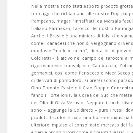
Nella mostra sono stati esposti prodotti grottes
formaggi che richiamano alle nostre Dop più pre
Pampeana, magari “innaffiati” da Marsala fasullo
Italiano Parmesan, tarocco del nostro Parmigi
Anche il Brasile è una miniera di falsi che van
come i canadesi che non si vergognano di vend
montasio “made in acero”, fino al kit di polveri
Coldiretti – è attivo nel campo dei tarocchi al
rigorosamente transalpini e Cambozola, Zottare
germanici, così come Perisecco e Meer Secco par
di derivati di pomodoro, si preferiscono parad
Gino Tomato Paste o il Ciao Doppio Concentra
fanno i Tortellonis, la Corea del Sud che mette
dell’Olio di Oliva Vesuvio. Neppure i turchi dis
sono – aggiunge la Coldiretti – pure i russi, do
prodotti tricolori è nata una fiorente industr
ulteriore impulso al consolidato mercato del fa
e veri e propri orrori come il Chianti Classic,