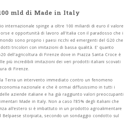
 100 mld di Made in Italy
internazionale spinge a oltre 100 miliardi di euro il valore
orse e opportunità di lavoro all’Italia con il paradosso che i
el mondo sono proprio i paesi ricchi ed emergenti del G20 che
dotti tricolori con imitazioni di bassa qualità. E’ quanto
G20 dell’agricoltura di Firenze dove in Piazza Santa Croce è
e più incredibili imitazioni dei veri prodotti italiani scovati
ura di Firenze.
ella Terra un intervento immediato contro un fenomeno
conomia nazionale e che è ormai diffusissimo in tutti i
 delle aziende italiane e ha già raggiunto valori preoccupanti
limentari Made in Italy. Non a caso l’85% degli italiani che
nza all’estero si è imbattuto in un prodotto agroalimentare
i del Belpaese storpiata, secondo un sondaggio condotto sul