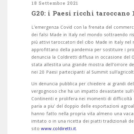
18 Settembre 2021
G20: i Paesi ricchi taroccano
L’emergenza Covid con la frenata del commercio 
dei falsi Made in Italy nel mondo sottraendo ris
più attivi taroccatori del cibo Made in Italy n
approfittano della pandemia per sostituire i pro
denuncia la Coldiretti diffusa in occasione del 
stata allestita una grande mostra dell’orrore dell
nei 20 Paesi partecipanti al Summit sull’agricolt
Un denuncia pubblica per chiedere ai grandi d
vergognoso che ha un impatto devastante sull’e
Continenti e prolifera nei momenti di difficoltà
paria a piu’ del doppio delle esportazioni agroa
hanno fatto nella propria vita almeno una vaca
imitato o in una ricetta dei piatti tradizional
sito
www.coldiretti.it
.