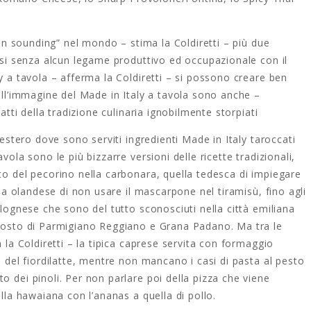
lian sounding” nel mondo – stima la Coldiretti – più due
alsi senza alcun legame produttivo ed occupazionale con il
y a tavola – afferma la Coldiretti – si possono creare ben
sull’immagine del Made in Italy a tavola sono anche –
iatti della tradizione culinaria ignobilmente storpiati
l’estero dove sono serviti ingredienti Made in Italy taroccati
vola sono le più bizzarre versioni delle ricette tradizionali,
to del pecorino nella carbonara, quella tedesca di impiegare
ella olandese di non usare il mascarpone nel tiramisù, fino agli
olognese che sono del tutto sconosciuti nella città emiliana
 posto di Parmigiano Reggiano e Grana Padano. Ma tra le
a la Coldiretti – la tipica caprese servita con formaggio
o del fiordilatte, mentre non mancano i casi di pasta al pesto
o dei pinoli. Per non parlare poi della pizza che viene
ella hawaiana con l’ananas a quella di pollo.