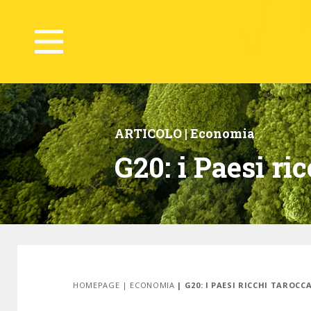
ARTICOLO |
Economia
G20: i Paesi ri
HOMEPAGE
|
ECONOMIA
| G20: I PAESI RICCHI TAROCC