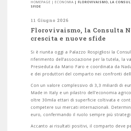
HOMEPAGE
|
ECONOMIA
| FLOROVIVAISMO, LA CONSUL
SFIDE
11 Giugno 2026
Florovivaismo, la Consulta N
crescita e nuove sfide
Si è riunita oggi a Palazzo Rospigliosi la Consu
riferimento dell’associazione per la tutela, la v
Presieduta da Mario Faro e coordinata da Nada 
e dei produttori del comparto nei confronti delle
Con un valore complessivo di 3,3 miliardi di eu
Made in Italy e un pilastro dell’economia agrico
oltre 30mila ettari di superficie coltivata e con
competere sui mercati internazionali. Determinan
euro, confermando il ruolo sempre più strategi
Accanto ai risultati positivi, il comparto deve pe