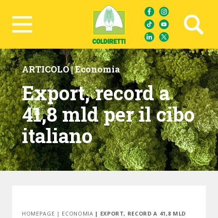
Ricerca avanzata
ARTICOLO |
Economia
Export, record a
41,8 mld per il cibo
italiano
HOMEPAGE
|
ECONOMIA
| EXPORT, RECORD A 41,8 MLD