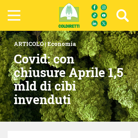
Ricerca avanzata
ARTICOLO |
Economia
Covid: con
chiusure Aprile 1,5
mld di cibi
invenduti