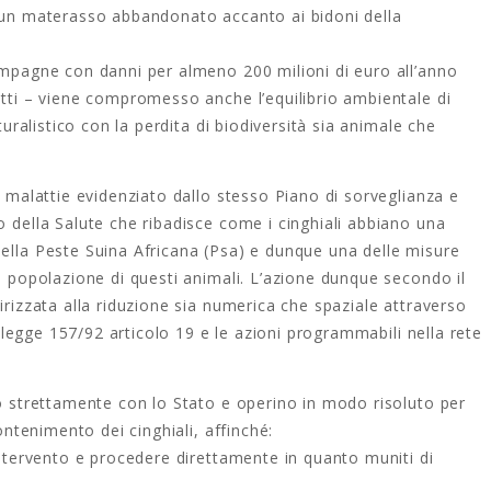
u un materasso abbandonato accanto ai bidoni della
campagne con danni per almeno 200 milioni di euro all’anno
etti – viene compromesso anche l’equilibrio ambientale di
turalistico con la perdita di biodiversità sia animale che
i malattie evidenziato dallo stesso Piano di sorveglianza e
o della Salute che ribadisce come i cinghiali abbiano una
della Peste Suina Africana (Psa) e dunque una delle misure
la popolazione di questi animali. L’azione dunque secondo il
irizzata alla riduzione sia numerica che spaziale attraverso
la legge 157/92 articolo 19 e le azioni programmabili nella rete
no strettamente con lo Stato e operino in modo risoluto per
contenimento dei cinghiali, affinché:
 intervento e procedere direttamente in quanto muniti di