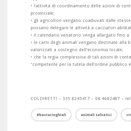
• l’attività di coordinamento delle azioni di co
provinciale;
• gli agricoltori vengano coadiuvati dalle stess
possano delegare le attività a cacciatori abilitati
• il calendario venatorio venga allargato fino
• le carni degli animali vengano destinate alla 
valorizzati a sostegno dell’economia locale;
• che la regia complessiva di tali azioni di con
“competente per la tutela dell’ordine pubblico e
COLDIRETTI – 335 8245417 – 06 4682487 – relaz
#bastacinghiali
animali selvatici
ci