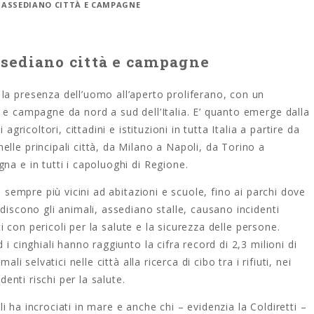
LI ASSEDIANO CITTÀ E CAMPAGNE
assediano città e campagne
la presenza dell’uomo all’aperto proliferano, con un
 e campagne da nord a sud dell’Italia. E’ quanto emerge dalla
agricoltori, cittadini e istituzioni in tutta Italia a partire da
lle principali città, da Milano a Napoli, da Torino a
na e in tutti i capoluoghi di Regione.
o sempre più vicini ad abitazioni e scuole, fino ai parchi dove
discono gli animali, assediano stalle, causano incidenti
uti con pericoli per la salute e la sicurezza delle persone.
i cinghiali hanno raggiunto la cifra record di 2,3 milioni di
li selvatici nelle città alla ricerca di cibo tra i rifiuti, nei
denti rischi per la salute.
i li ha incrociati in mare e anche chi – evidenzia la Coldiretti –