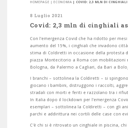
HOMEPAGE
|
ECONOMIA
| COVID: 2,3 MLN DI CINGHIA
8 Luglio 2021
Covid: 2,3 mln di cinghiali 
Con l’emergenza Covid che ha ridotto per mesi 
aumento del 15%, i cinghiali che invadono città
stima di Coldiretti in occasione della protesta di 
piazza Montecitorio a Roma con mobilitazioni ne
Bologna, da Palermo a Cagliari, da Bari a Bolog
I branchi – sottolinea la Coldiretti – si spingon
giocano i bambini, distruggono i raccolti, aggre
stradali con morti e feriti e razzolano tra i rifi
In Italia dopo il lockdown per l’emergenza Covid 
esemplari – sottolinea la Coldiretti – con gli anima
parchi e addirittura nei cortili delle case con evi
C’è chi si è ritrovato un cinghiale in piscina, ch