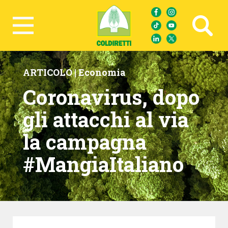
Ricerca avanzata
ARTICOLO |
Economia
Coronavirus, dopo
gli attacchi al via
la campagna
#MangiaItaliano