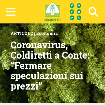
Ricerca avanzata
ARTICOLO |
Economia
Coronavirus,
Coldiretti a Conte:
“Fermare
speculazioni sui
prezzi”