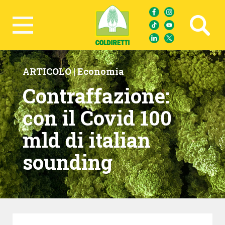
Ricerca avanzata
ARTICOLO |
Economia
Contraffazione:
con il Covid 100
mld di italian
sounding