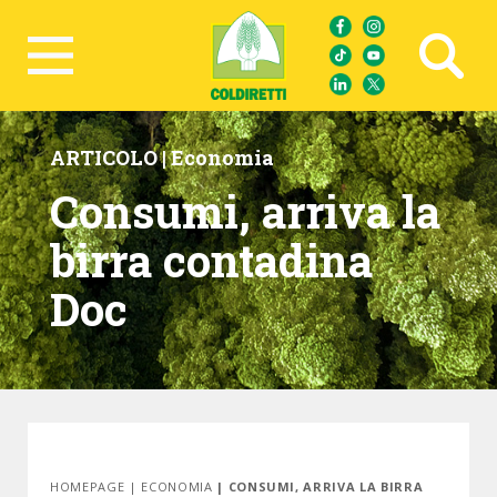
Ricerca avanzata
ARTICOLO |
Economia
Consumi, arriva la
birra contadina
Doc
HOMEPAGE
|
ECONOMIA
| CONSUMI, ARRIVA LA BIRRA