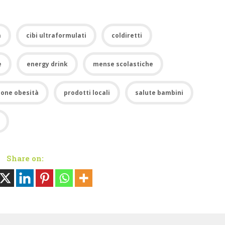
a
cibi ultraformulati
coldiretti
e
energy drink
mense scolastiche
ione obesità
prodotti locali
salute bambini
Share on: