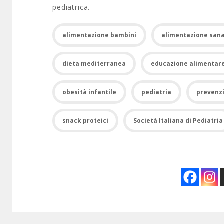
pediatrica.
alimentazione bambini
alimentazione san
dieta mediterranea
educazione alimentar
obesità infantile
pediatria
prevenz
snack proteici
Società Italiana di Pediatria