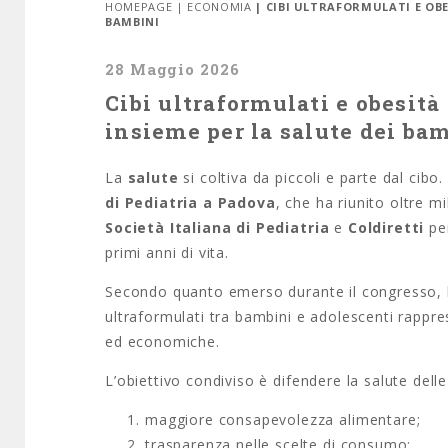
HOMEPAGE
|
ECONOMIA
| CIBI ULTRAFORMULATI E OBE
BAMBINI
28 Maggio 2026
Cibi ultraformulati e obesità 
insieme per la salute dei ba
La
salute
si coltiva da piccoli e parte dal cibo
di Pediatria a Padova
, che ha riunito oltre mil
Società Italiana di Pediatria
e
Coldiretti
per
primi anni di vita.
Secondo quanto emerso durante il congresso, l’o
ultraformulati tra bambini e adolescenti rappre
ed economiche.
L’obiettivo condiviso è difendere la salute dell
maggiore consapevolezza alimentare;
trasparenza nelle scelte di consumo;