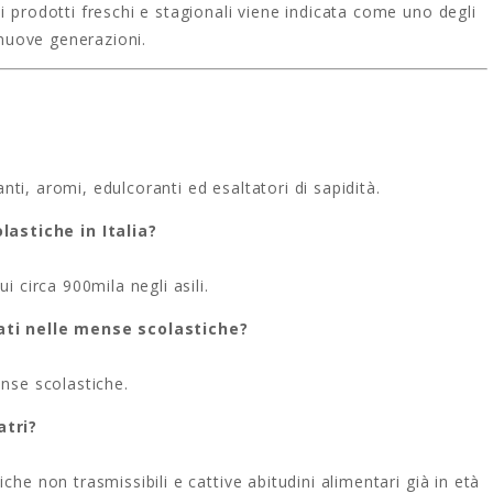
i prodotti freschi e stagionali viene indicata come uno degli
e nuove generazioni.
ranti, aromi, edulcoranti ed esaltatori di sapidità.
astiche in Italia?
i circa 900mila negli asili.
lati nelle mense scolastiche?
ense scolastiche.
atri?
che non trasmissibili e cattive abitudini alimentari già in età