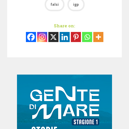
falsi
igp
Share on: