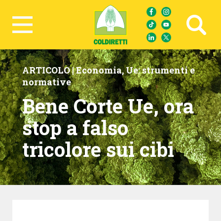
Ricerca avanzata
ARTICOLO |
Economia
,
Ue: strumenti e
normative
Bene Corte Ue, ora
stop a falso
tricolore sui cibi