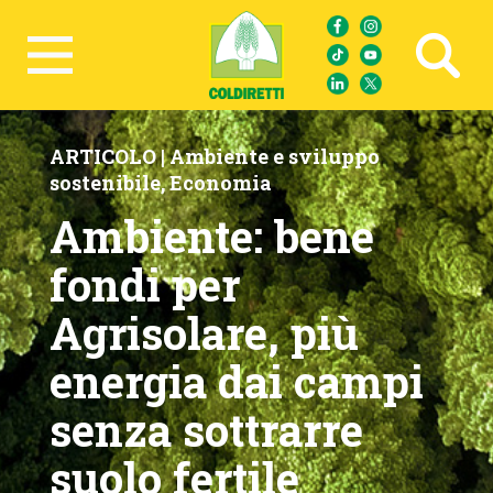
Ricerca avanzata
ARTICOLO |
Ambiente e sviluppo
sostenibile
,
Economia
Ambiente: bene
fondi per
Agrisolare, più
energia dai campi
senza sottrarre
suolo fertile