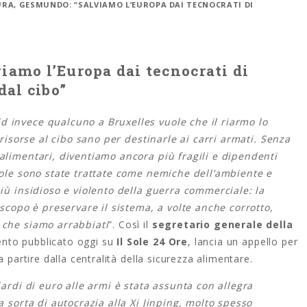
URA, GESMUNDO: “SALVIAMO L’EUROPA DAI TECNOCRATI DI
iamo l’Europa dai tecnocrati di
dal cibo”
 invece qualcuno a Bruxelles vuole che il riarmo lo
o risorse al cibo sano per destinarle ai carri armati. Senza
 alimentari, diventiamo ancora più fragili e dipendenti
icole sono state trattate come nemiche dell’ambiente e
più insidioso e violento della guerra commerciale: la
 scopo è preservare il sistema, a volte anche corrotto,
 che siamo arrabbiati
”. Così il
segretario generale della
vento pubblicato oggi su
Il Sole 24 Ore
, lancia un appello per
 partire dalla centralità della sicurezza alimentare.
iardi di euro alle armi è stata assunta con allegra
a sorta di autocrazia alla Xi Jinping, molto spesso