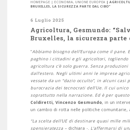
HOMEPAGE
|
ECONOMIA
,
UNIONE EUROPEA
| AGRICOLT
BRUXELLES, LA SICUREZZA PARTE DAL CIBO”
6 Luglio 2025
Agricoltura, Gesmundo: “Salv
Bruxelles, la sicurezza parte 
“
Abbiamo bisogno dell’Europa come il pane. Ed
paghino i cittadini e gli agricoltori, togliend
agricoltura c’è solo guerra. Senza produzioni
dall’estero. Negli ultimi anni le imprese agr
vessate da un “dazio occulto”, in alcuni casi 
burocrazia dei tecnocrati dell’Ue. Il cui unico
soprattutto nella narrazione. Ed è per questo
Coldiretti, Vincenzo Gesmundo
, in un inter
un cambio di rotta nelle politiche comunitarie, a
“La scelta dell’UE di destinare quasi mille mil
spensieratezza
– dichiara -.
L’affermarsi di un