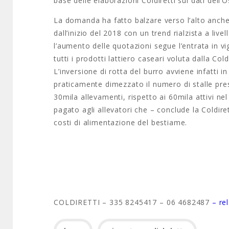
base delle elaborazioni Coldiretti sui dati dell
La domanda ha fatto balzare verso l’alto anche 
dall’inizio del 2018 con un trend rialzista a liv
l’aumento delle quotazioni segue l’entrata in vigo
tutti i prodotti lattiero caseari voluta dalla Col
L’inversione di rotta del burro avviene infatti i
praticamente dimezzato il numero di stalle pres
30mila allevamenti, rispetto ai 60mila attivi n
pagato agli allevatori che – conclude la Coldire
costi di alimentazione del bestiame.
COLDIRETTI – 335 8245417 – 06 4682487
– re