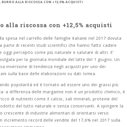
 BURRO ALLA RISCOSSA CON +12,5% ACQUISTI
o alla riscossa con +12,5% acquisti
a spesa nel carrello delle famiglie italiane nel 2017 dovuta
 parte di recenti studi scientifici che hanno fatto cadere
e oggi percepito come più naturale e salutare di altri. E’
ivulgata per la giornata mondiale del latte del 1 giugno. Un
 inversione di tendenza negli acquisti per uno dei
liani sulla base delle elaborazioni su dati Ismea.
istando popolarità ed è tornato ad essere uno dei grassi più
orza: a differenza delle margarine non è un prodotto chimico, è
cco di nutrienti come il calcio, sali minerali, proteine del
rodotto del tutto naturale e senza conservanti. A spingere la
crescente di industrie alimentari di orientarsi verso
un incremento record delle vendite del 17,6% nel 2017 sulla