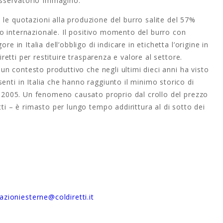
’Osservatorio Immagino.
le quotazioni alla produzione del burro salite del 57%
ello internazionale. Il positivo momento del burro con
re in Italia dell’obbligo di indicare in etichetta l’origine in
diretti per restituire trasparenza e valore al settore.
n un contesto produttivo che negli ultimi dieci anni ha visto
enti in Italia che hanno raggiunto il minimo storico di
el 2005. Un fenomeno causato proprio dal crollo del prezzo
tti – è rimasto per lungo tempo addirittura al di sotto dei
lazioniesterne@coldiretti.it