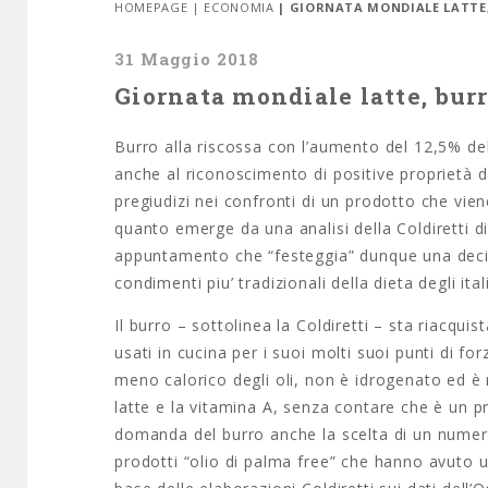
HOMEPAGE
|
ECONOMIA
| GIORNATA MONDIALE LATTE,
31 Maggio 2018
Giornata mondiale latte, burr
Burro alla riscossa con l’aumento del 12,5% dell
anche al riconoscimento di positive proprietà da
pregiudizi nei confronti di un prodotto che vien
quanto emerge da una analisi della Coldiretti d
appuntamento che “festeggia” dunque una decisa
condimenti piu’ tradizionali della dieta degli ita
Il burro – sottolinea la Coldiretti – sta riacqu
usati in cucina per i suoi molti suoi punti di f
meno calorico degli oli, non è idrogenato ed è ri
latte e la vitamina A, senza contare che è un p
domanda del burro anche la scelta di un numero 
prodotti “olio di palma free” che hanno avuto 