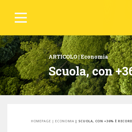
ARTICOLO |
Economia
Scuola, con +36
HOMEPAGE
|
ECONOMIA
| SCUOLA, CON +36% È RECOR