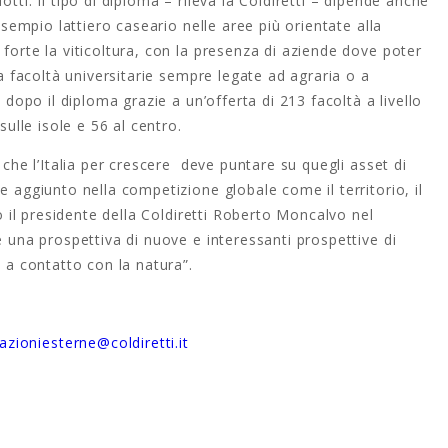
tti. Il tipo di diploma – rileva la Coldiretti – dipende anche
 esempio lattiero caseario nelle aree più orientate alla
 forte la viticoltura, con la presenza di aziende dove poter
 a facoltà universitarie sempre legate ad agraria o a
i dopo il diploma grazie a un’offerta di 213 facoltà a livello
sulle isole e 56 al centro.
o che l’Italia per crescere deve puntare su quegli asset di
e aggiunto nella competizione globale come il territorio, il
to il presidente della Coldiretti Roberto Moncalvo nel
e una prospettiva di nuove e interessanti prospettive di
à a contatto con la natura”.
lazioniesterne@coldiretti.it