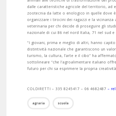
animali alle tecniche di trasformazione dei prodo
dalle caratteristiche agricole del territorio, ad
zootecnia da latte o enologico in quelle dove è
organizzare i tirocini dei ragazzi e la vicinanza
veterinaria per chi decide di proseguire gli stud
nazionale di cui 86 nel nord Italia, 71 nel sud e 
“I giovani, prima e meglio di altri, hanno capit
distintività nazionale che garantiscono un valor
turismo, la cultura, l’arte e il cibo” ha afferma
sottolineare “che l’agroalimentare italiano offr
futuro per chi sa esprimere la propria creativit
COLDIRETTI – 335 8245417 – 06 4682487
– re
agraria
scuola