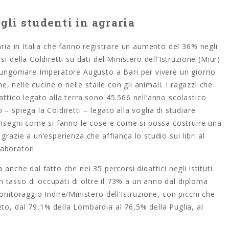
 gli studenti in agraria
aria in Italia che fanno registrare un aumento del 36% negli
i della Coldiretti su dati del Ministero dell’Istruzione (Miur)
l lungomare Imperatore Augusto a Bari per vivere un giorno
he, nelle cucine o nelle stalle con gli animali. I ragazzi che
attico legato alla terra sono 45.566 nell’anno scolastico
– spiega la Coldiretti – legato alla voglia di studiare
 insegni come si fanno le cose e come si possa costruire una
grazie a un’esperienza che affianca lo studio sui libri al
laboratori.
anche dal fatto che nei 35 percorsi didattici negli istituti
 un tasso di occupati di oltre il 73% a un anno dal diploma
onitoraggio Indire/Ministero dell’Istruzione, con picchi che
to, dal 79,1% della Lombardia al 76,5% della Puglia, al