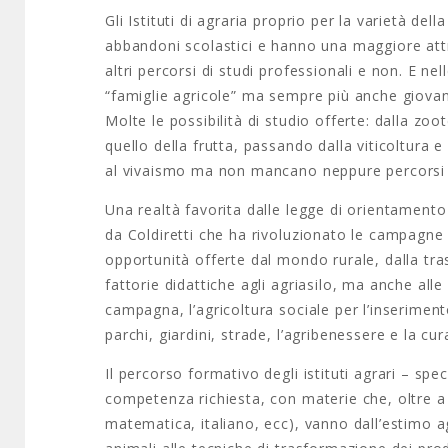
Gli Istituti di agraria proprio per la varietà de
abbandoni scolastici e hanno una maggiore attra
altri percorsi di studi professionali e non. E nell
“famiglie agricole” ma sempre più anche giovani
Molte le possibilità di studio offerte: dalla zoot
quello della frutta, passando dalla viticoltura e 
al vivaismo ma non mancano neppure percorsi di
Una realtà favorita dalle legge di orientamento
da Coldiretti che ha rivoluzionato le campagne e
opportunità offerte dal mondo rurale, dalla tras
fattorie didattiche agli agriasilo, ma anche alle 
campagna, l’agricoltura sociale per l’inseriment
parchi, giardini, strade, l’agribenessere e la cu
Il percorso formativo degli istituti agrari – spec
competenza richiesta, con materie che, oltre a 
matematica, italiano, ecc), vanno dall’estimo agr