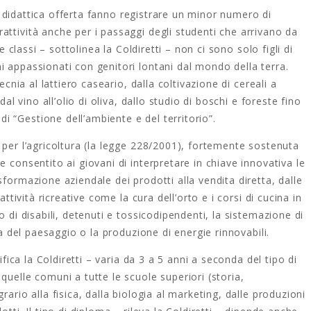
lla didattica offerta fanno registrare un minor numero di
ttività anche per i passaggi degli studenti che arrivano da
e classi – sottolinea la Coldiretti – non ci sono solo figli di
 appassionati con genitori lontani dal mondo della terra.
ecnia al lattiero caseario, dalla coltivazione di cereali a
dal vino all’olio di oliva, dallo studio di boschi e foreste fino
 “Gestione dell’ambiente e del territorio”.
 per l’agricoltura (la legge 228/2001), fortemente sostenuta
 consentito ai giovani di interpretare in chiave innovativa le
formazione aziendale dei prodotti alla vendita diretta, dalle
attività ricreative come la cura dell’orto e i corsi di cucina in
o di disabili, detenuti e tossicodipendenti, la sistemazione di
ra del paesaggio o la produzione di energie rinnovabili.
ifica la Coldiretti – varia da 3 a 5 anni a seconda del tipo di
quelle comuni a tutte le scuole superiori (storia,
ario alla fisica, dalla biologia al marketing, dalle produzioni