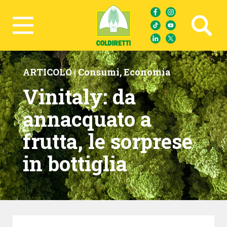
Ricerca avanzata
ARTICOLO |
Consumi
,
Economia
Vinitaly: da
annacquato a
frutta, le sorprese
in bottiglia