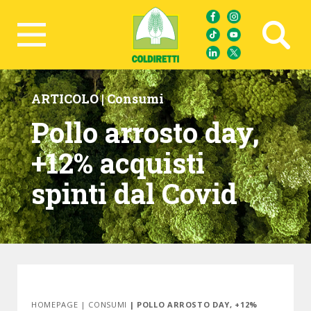
Ricerca avanzata
ARTICOLO |
Consumi
Pollo arrosto day,
+12% acquisti
spinti dal Covid
HOMEPAGE
|
CONSUMI
| POLLO ARROSTO DAY, +12%