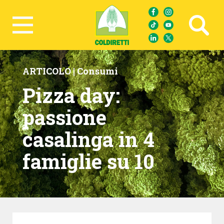
Ricerca avanzata
ARTICOLO |
Consumi
Pizza day:
passione
casalinga in 4
famiglie su 10