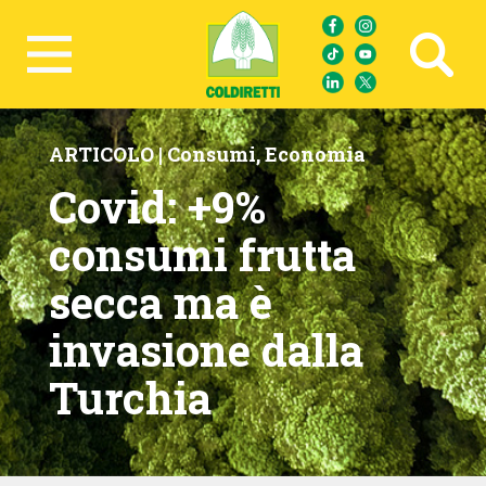
Ricerca avanzata
ARTICOLO |
Consumi
,
Economia
Covid: +9%
consumi frutta
secca ma è
invasione dalla
Turchia