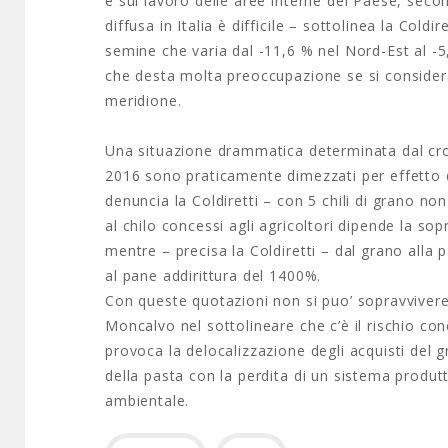
e sul lavoro delle aree interne del Paese, second
diffusa in Italia è difficile – sottolinea la Coldi
semine che varia dal -11,6 % nel Nord-Est al -5
che desta molta preoccupazione se si consider
meridione.
Una situazione drammatica determinata dal crol
2016 sono praticamente dimezzati per effetto d
denuncia la Coldiretti – con 5 chili di grano n
al chilo concessi agli agricoltori dipende la sop
mentre – precisa la Coldiretti – dal grano alla 
al pane addirittura del 1400%.
Con queste quotazioni non si puo’ sopravvivere 
Moncalvo nel sottolineare che c’è il rischio co
provoca la delocalizzazione degli acquisti del g
della pasta con la perdita di un sistema produ
ambientale.