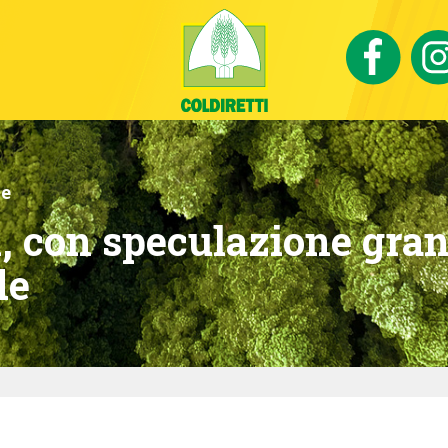
ie
ti, con speculazione gra
de