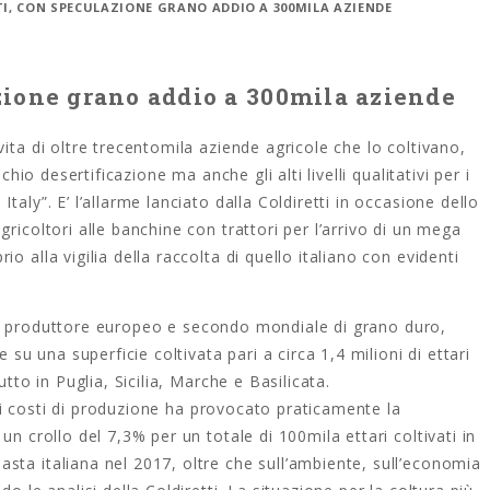
TTI, CON SPECULAZIONE GRANO ADDIO A 300MILA AZIENDE
azione grano addio a 300mila aziende
ita di oltre trecentomila aziende agricole che lo coltivano,
chio desertificazione ma anche gli alti livelli qualitativi per i
aly”. E’ l’allarme lanciato dalla Coldiretti in occasione dello
ricoltori alle banchine con trattori per l’arrivo di un mega
 alla vigilia della raccolta di quello italiano con evidenti
ipale produttore europeo e secondo mondiale di grano duro,
 su una superficie coltivata pari a circa 1,4 milioni di ettari
utto in Puglia, Sicilia, Marche e Basilicata.
to i costi di produzione ha provocato praticamente la
un crollo del 7,3% per un totale di 100mila ettari coltivati in
sta italiana nel 2017, oltre che sull’ambiente, sull’economia