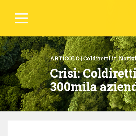
ARTICOLO |
Coldiretti.it
,
Notiz
Crisi: Coldiret
300mila azien