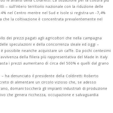
o le analisi della Coldiretti. La situazione per la coltura più
retti – sull’intero territorio nazionale con la riduzione delle
,4% nel Centro mentre nel Sud e Isole si registra un -7,4%
a che la coltivazione è concentrata prevalentemente nel
lo dei prezzi pagati agli agricoltori che nella campagna
elle speculazioni e della concorrenza sleale ed oggi –
on è possibile neanche acquistare un caffe. Da pochi centesimi
ravvivenza della filiera più rappresentativa del Made in Italy
pasta i prezzi aumentano di circa del 500% e quelli dal grano
– ha denunciato il presidente della Coldiretti Roberto
ncreto di alimentare un circolo vizioso che, se adesso
rano, domani toccherà gli impianti industriali di produzione
ttivo che genera ricchezza, occupazione e salvaguardia