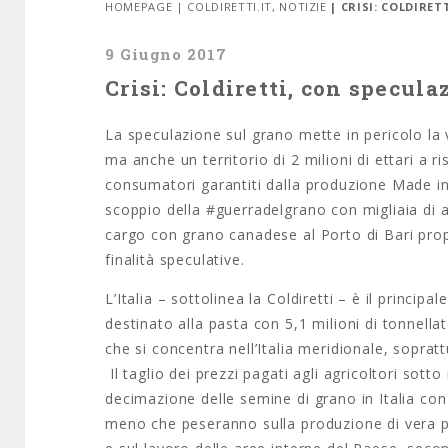
HOMEPAGE
|
COLDIRETTI.IT
,
NOTIZIE
| CRISI: COLDIRE
9 Giugno 2017
Crisi: Coldiretti, con specul
La speculazione sul grano mette in pericolo la v
ma anche un territorio di 2 milioni di ettari a ris
consumatori garantiti dalla produzione Made in It
scoppio della #guerradelgrano con migliaia di ag
cargo con grano canadese al Porto di Bari proprio
finalità speculative.
L’Italia – sottolinea la Coldiretti – è il princ
destinato alla pasta con 5,1 milioni di tonnellate
che si concentra nell’Italia meridionale, sopratt
Il taglio dei prezzi pagati agli agricoltori sot
decimazione delle semine di grano in Italia con 
meno che peseranno sulla produzione di vera pa