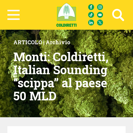
Ricerca avanzata
ARTICOLO |
Archivio
Monti: Coldiretti,
Italian Sounding
“scippa” al paese
50 MLD