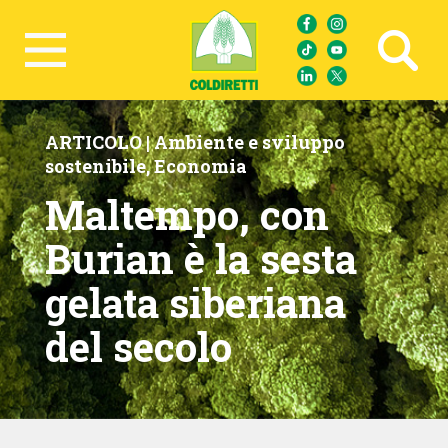
Ricerca avanzata
ARTICOLO |
Ambiente e sviluppo
sostenibile
,
Economia
Maltempo, con
Burian è la sesta
gelata siberiana
del secolo