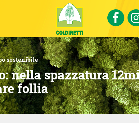
o sostenibile
: nella spazzatura 12mil
re follia