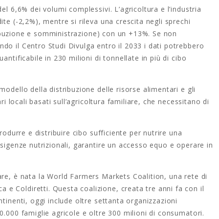
el 6,6% dei volumi complessivi. L’agricoltura e l’industria
te (-2,2%), mentre si rileva una crescita negli sprechi
stribuzione e somministrazione) con un +13%. Se non
do il Centro Studi Divulga entro il 2033 i dati potrebbero
ntificabile in 230 milioni di tonnellate in più di cibo
odello della distribuzione delle risorse alimentari e gli
ri locali basati sull’agricoltura familiare, che necessitano di
rodurre e distribuire cibo sufficiente per nutrire una
esigenze nutrizionali, garantire un accesso equo e operare in
are, è nata la World Farmers Markets Coalition, una rete di
 Coldiretti. Questa coalizione, creata tre anni fa con il
tinenti, oggi include oltre settanta organizzazioni
0.000 famiglie agricole e oltre 300 milioni di consumatori.