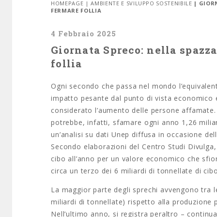
HOMEPAGE
|
AMBIENTE E SVILUPPO SOSTENIBILE
| GIOR
FERMARE FOLLIA
4 Febbraio 2025
Giornata Spreco: nella spazza
follia
Ogni secondo che passa nel mondo l’equivalente
impatto pesante dal punto di vista economico e 
considerato l’aumento delle persone affamate. 
potrebbe, infatti, sfamare ogni anno 1,26 miliar
un’analisi su dati Unep diffusa in occasione del
Secondo elaborazioni del Centro Studi Divulga, v
cibo all’anno per un valore economico che sfiora 
circa un terzo dei 6 miliardi di tonnellate di cib
La maggior parte degli sprechi avvengono tra le
miliardi di tonnellate) rispetto alla produzione p
Nell’ultimo anno, si registra peraltro – continu