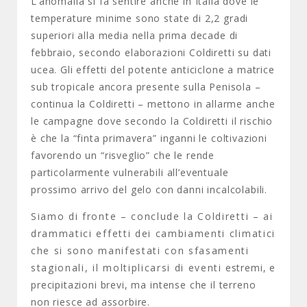
L’anomalia si fa sentire anche in Italia dove le
temperature minime sono state di 2,2 gradi
superiori alla media nella prima decade di
febbraio, secondo elaborazioni Coldiretti su dati
ucea. Gli effetti del potente anticiclone a matrice
sub tropicale ancora presente sulla Penisola –
continua la Coldiretti – mettono in allarme anche
le campagne dove secondo la Coldiretti il rischio
è che la “finta primavera” inganni le coltivazioni
favorendo un “risveglio” che le rende
particolarmente vulnerabili all’eventuale
prossimo arrivo del gelo con danni incalcolabili.
Siamo di fronte – conclude la Coldiretti – ai
drammatici effetti dei cambiamenti climatici
che si sono manifestati con sfasamenti
stagionali, il moltiplicarsi di eventi estremi, e
precipitazioni brevi, ma intense che il terreno
non riesce ad assorbire.