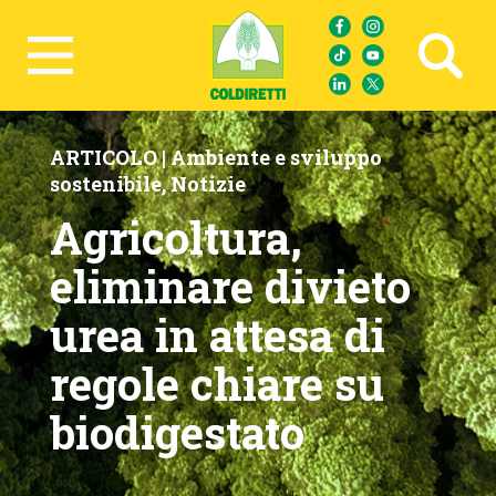
Ricerca avanzata
ARTICOLO |
Ambiente e sviluppo
sostenibile
,
Notizie
Agricoltura,
eliminare divieto
urea in attesa di
regole chiare su
biodigestato